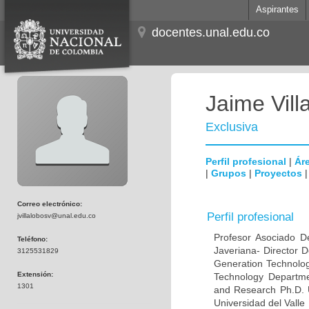
Aspirantes
docentes.unal.edu.co
Jaime Vill
Exclusiva
Perfil profesional
|
Áre
|
Grupos
|
Proyectos
Correo electrónico:
Perfil profesional
jvillalobosv@unal.edu.co
Profesor Asociado D
Teléfono:
Javeriana- Director D
3125531829
Generation Technology 
Extensión:
Technology Departme
1301
and Research Ph.D. Un
Universidad del Valle