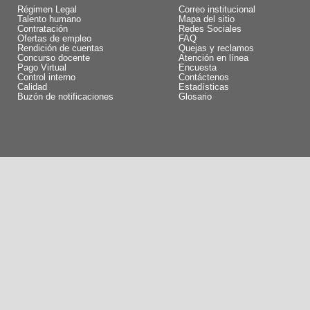
Régimen Legal
Correo institucional
Talento humano
Mapa del sitio
Contratación
Redes Sociales
Ofertas de empleo
FAQ
Rendición de cuentas
Quejas y reclamos
Concurso docente
Atención en línea
Pago Virtual
Encuesta
Control interno
Contáctenos
Calidad
Estadísticas
Buzón de notificaciones
Glosario