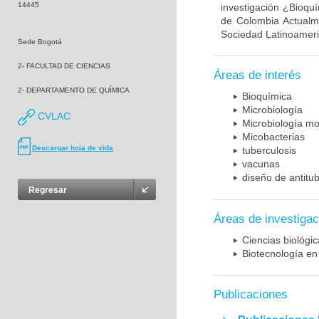
14445
investigación ¿Bioqu
de Colombia Actualme
Sociedad Latinoameric
Sede Bogotá
2- FACULTAD DE CIENCIAS
Áreas de interés
2- DEPARTAMENTO DE QUÍMICA
Bioquímica
Microbiología
CVLAC
Microbiología mo
Micobacterias
Descargar hoja de vida
tuberculosis
vacunas
diseño de antitu
Regresar
Áreas de investigac
Ciencias biológi
Biotecnología en
Publicaciones