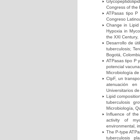
Glycopeptidolipi
Congress of the 
ATPasas tipo P 
Congreso Latinoa
Change in Lipid
Hypoxia in Mycob
the XXI Century,
Desarrollo de út
tuberculosis; Te
Bogotá, Colombi
ATPasas tipo P 
potencial vacuna
Microbiología de
CtpF, un transp
atenuación en 
Universitarios d
Lipid compositio
tuberculosis g
Microbiología, Q
Influence of th
activity of my
environmental, i
The P-type ATPas
tuberculosis p