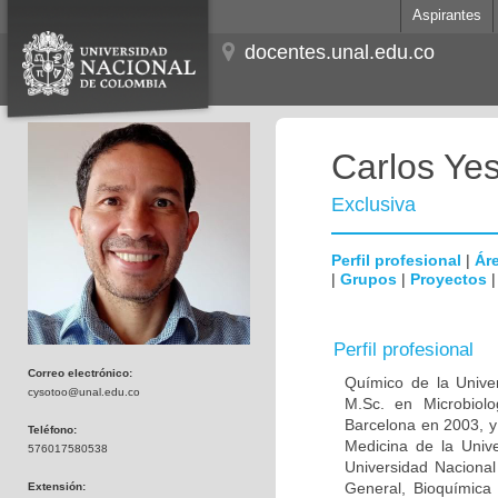
Aspirantes
docentes.unal.edu.co
Carlos Ye
Exclusiva
Perfil profesional
|
Áre
|
Grupos
|
Proyectos
Perfil profesional
Correo electrónico:
Químico de la Unive
cysotoo@unal.edu.co
M.Sc. en Microbiolo
Barcelona en 2003, y
Teléfono:
Medicina de la Univ
576017580538
Universidad Naciona
General, Bioquímica 
Extensión: