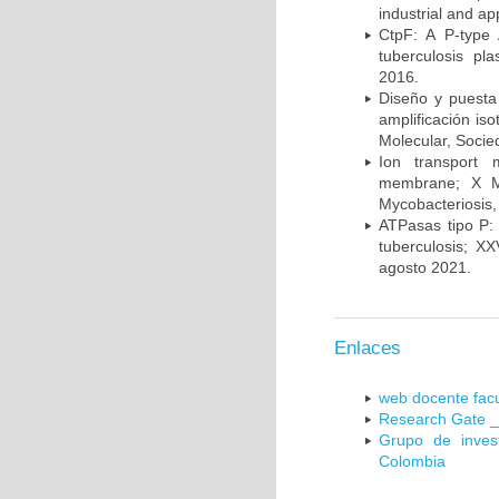
industrial and a
CtpF: A P-type
tuberculosis p
2016.
Diseño y puesta
amplificación is
Molecular, Socie
Ion transport 
membrane; X Me
Mycobacteriosis,
ATPasas tipo P: 
tuberculosis; X
agosto 2021.
Enlaces
web docente facu
Research Gate _
Grupo de inves
Colombia