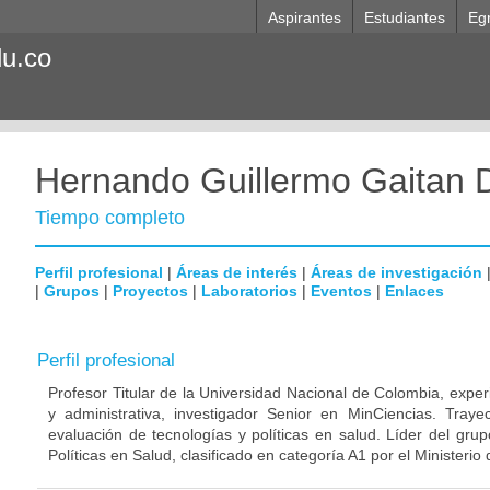
Aspirantes
Estudiantes
Eg
du.co
Hernando Guillermo Gaitan 
Tiempo completo
Perfil profesional
|
Áreas de interés
|
Áreas de investigación
|
Grupos
|
Proyectos
|
Laboratorios
|
Eventos
|
Enlaces
Perfil profesional
Profesor Titular de la Universidad Nacional de Colombia, exper
y administrativa, investigador Senior en MinCiencias. Trayect
evaluación de tecnologías y políticas en salud. Líder del gru
Políticas en Salud, clasificado en categoría A1 por el Ministeri