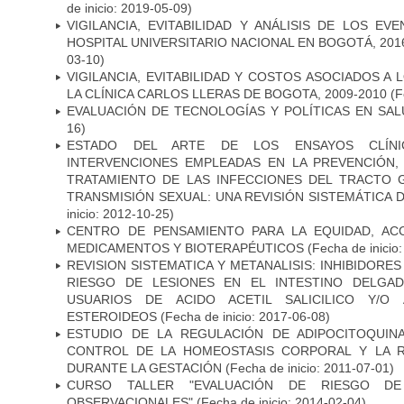
de inicio: 2019-05-09)
VIGILANCIA, EVITABILIDAD Y ANÁLISIS DE LOS E
HOSPITAL UNIVERSITARIO NACIONAL EN BOGOTÁ, 2016
03-10)
VIGILANCIA, EVITABILIDAD Y COSTOS ASOCIADOS A
LA CLÍNICA CARLOS LLERAS DE BOGOTA, 2009-2010
(F
EVALUACIÓN DE TECNOLOGÍAS Y POLÍTICAS EN SAL
16)
ESTADO DEL ARTE DE LOS ENSAYOS CLÍNI
INTERVENCIONES EMPLEADAS EN LA PREVENCIÓN, 
TRATAMIENTO DE LAS INFECCIONES DEL TRACTO G
TRANSMISIÓN SEXUAL: UNA REVISIÓN SISTEMÁTICA D
inicio: 2012-10-25)
CENTRO DE PENSAMIENTO PARA LA EQUIDAD, AC
MEDICAMENTOS Y BIOTERAPÉUTICOS
(Fecha de inicio
REVISION SISTEMATICA Y METANALISIS: INHIBIDOR
RIESGO DE LESIONES EN EL INTESTINO DELGA
USUARIOS DE ACIDO ACETIL SALICILICO Y/O 
ESTEROIDEOS
(Fecha de inicio: 2017-06-08)
ESTUDIO DE LA REGULACIÓN DE ADIPOCITOQUIN
CONTROL DE LA HOMEOSTASIS CORPORAL Y LA RE
DURANTE LA GESTACIÓN
(Fecha de inicio: 2011-07-01)
CURSO TALLER "EVALUACIÓN DE RIESGO D
OBSERVACIONALES"
(Fecha de inicio: 2014-02-04)