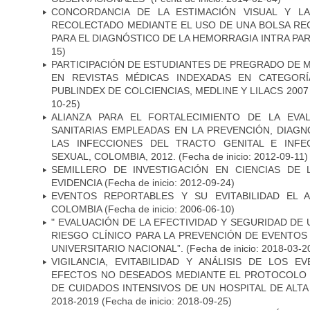
CONCORDANCIA DE LA ESTIMACIÓN VISUAL Y L
RECOLECTADO MEDIANTE EL USO DE UNA BOLSA R
PARA EL DIAGNÓSTICO DE LA HEMORRAGIA INTRA PA
15)
PARTICIPACIÓN DE ESTUDIANTES DE PREGRADO DE M
EN REVISTAS MÉDICAS INDEXADAS EN CATEGORÍ
PUBLINDEX DE COLCIENCIAS, MEDLINE Y LILACS 2007 
10-25)
ALIANZA PARA EL FORTALECIMIENTO DE LA EVA
SANITARIAS EMPLEADAS EN LA PREVENCIÓN, DIAG
LAS INFECCIONES DEL TRACTO GENITAL E INFE
SEXUAL, COLOMBIA, 2012.
(Fecha de inicio: 2012-09-11)
SEMILLERO DE INVESTIGACIÓN EN CIENCIAS DE
EVIDENCIA
(Fecha de inicio: 2012-09-24)
EVENTOS REPORTABLES Y SU EVITABILIDAD EL 
COLOMBIA
(Fecha de inicio: 2006-06-10)
" EVALUACIÓN DE LA EFECTIVIDAD Y SEGURIDAD DE
RIESGO CLÍNICO PARA LA PREVENCIÓN DE EVENTOS
UNIVERSITARIO NACIONAL”.
(Fecha de inicio: 2018-03-2
VIGILANCIA, EVITABILIDAD Y ANÁLISIS DE LOS 
EFECTOS NO DESEADOS MEDIANTE EL PROTOCOLO 
DE CUIDADOS INTENSIVOS DE UN HOSPITAL DE ALT
2018-2019
(Fecha de inicio: 2018-09-25)