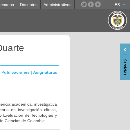
resados
Docentes
Administrativos
ES
Duarte
|
Publicaciones
|
Asignaturas
iencia académica, investigativa
oria en investigación clínica,
po Evaluación de Tecnologías y
o de Ciencias de Colombia.