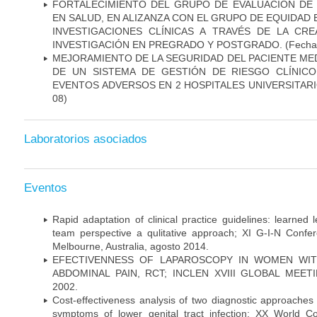
FORTALECIMIENTO DEL GRUPO DE EVALUACIÓN DE 
EN SALUD, EN ALIZANZA CON EL GRUPO DE EQUIDAD 
INVESTIGACIONES CLÍNICAS A TRAVÉS DE LA CR
INVESTIGACIÓN EN PREGRADO Y POSTGRADO.
(Fecha 
MEJORAMIENTO DE LA SEGURIDAD DEL PACIENTE ME
DE UN SISTEMA DE GESTIÓN DE RIESGO CLÍNIC
EVENTOS ADVERSOS EN 2 HOSPITALES UNIVERSITARI
08)
Laboratorios asociados
Eventos
Rapid adaptation of clinical practice guidelines: learned
team perspective a qulitative approach; XI G-I-N Confer
Melbourne, Australia, agosto 2014.
EFECTIVENNESS OF LAPAROSCOPY IN WOMEN WIT
ABDOMINAL PAIN, RCT; INCLEN XVIII GLOBAL MEETIN
2002.
Cost-effectiveness analysis of two diagnostic approaches 
symptoms of lower genital tract infection; XX World 