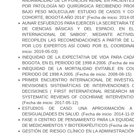
ANORMALIDAD DE LA FUNCIÓN RENAL EN PACIENTE
POR PATOLOGÍA NO QUIRÚRGICA RECIBIENDO PROF
BAJO PESO MOLECULAR: ESTUDIO DE CASOS Y C
COHORTE, BOGOTÁ AÑO 2014"
(Fecha de inicio: 2014-0
AUNAR ESFUERZOS PARA EJERCER LA SECRETARIA T
DE CIENCIAS BÁSICAS Y DEL ESPACIO, EN E
INTERNACIONAL DE SABIOS", MEDANTE ACTIVI
RECOPILEN LAS RECOMENDACIONES A PARTIR DE 
POR LOS EXPERTOS ASÍ COMO POR EL COORDINA
inicio: 2019-05-03)
INEQUIDAD DE LA EXPECTATIVA DE VIDA PARA CA
BOGOTA, EN EL PERIODO DE 1998 A 2006.
(Fecha de ini
INEQUIDAD DE LA MORTALIDAD EVITABLE EN CO
PERIODO DE 1998 A 2005.
(Fecha de inicio: 2008-08-15)
PRIMER ENCUENTRO INTERNACIONAL DE INVESTI
REVISIONES SISTEMÁTICAS DE INTERVENCIONES
DECISIONES ( FIRST INTERNATIONAL RESEARCH
SYSTEMATIC REVIEWS OF COCHRANE INTERVENTIO
(Fecha de inicio: 2017-05-12)
ESTUDIOS DE CASO: UNA APROXIMACIÓN A 
DESIGUALDADES EN SALUD.
(Fecha de inicio: 2014-11-0
FASE II CENTRO DE PENSAMIENTO PARA LA EQUIDA
DE MEDICAMENTOS Y BIOTERAPÉUTICOS
(Fecha de ini
GESTIÓN DE RIESGO CLÍNICO EN LA ADMINISTRACI