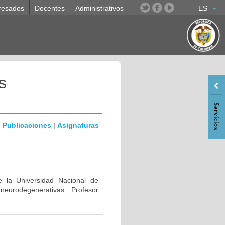
resados
Docentes
Administrativos
ES
s
|
Publicaciones
|
Asignaturas
e la Universidad Nacional de
eurodegenerativas. Profesor