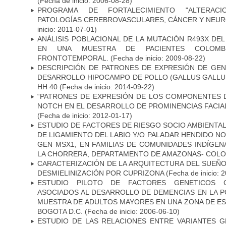
(Fecha de inicio: 2006-08-28)
PROGRAMA DE FORTALECIMIENTO "ALTERAC
PATOLOGÍAS CEREBROVASCULARES, CÁNCER Y NEU
inicio: 2011-07-01)
ANÁLISIS POBLACIONAL DE LA MUTACIÓN R493X DE
EN UNA MUESTRA DE PACIENTES COLOMB
FRONTOTEMPORAL.
(Fecha de inicio: 2009-08-22)
DESCRIPCIÓN DE PATRONES DE EXPRESIÓN DE GEN
DESARROLLO HIPOCAMPO DE POLLO (GALLUS GALLUS)
HH 40
(Fecha de inicio: 2014-09-22)
“PATRONES DE EXPRESIÓN DE LOS COMPONENTES D
NOTCH EN EL DESARROLLO DE PROMINENCIAS FACIA
(Fecha de inicio: 2012-01-17)
ESTUDIO DE FACTORES DE RIESGO SOCIO AMBIENTAL
DE LIGAMIENTO DEL LABIO Y/O PALADAR HENDIDO N
GEN MSX1, EN FAMILIAS DE COMUNIDADES INDÍGE
LA CHORRERA, DEPARTAMENTO DE AMAZONAS- COLO
CARACTERIZACIÓN DE LA ARQUITECTURA DEL SUEÑ
DESMIELINIZACIÓN POR CUPRIZONA
(Fecha de inicio: 
ESTUDIO PILOTO DE FACTORES GENETICOS C
ASOCIADOS AL DESARROLLO DE DEMENCIAS EN LA PO
MUESTRA DE ADULTOS MAYORES EN UNA ZONA DE E
BOGOTA D.C.
(Fecha de inicio: 2006-06-10)
ESTUDIO DE LAS RELACIONES ENTRE VARIANTES G