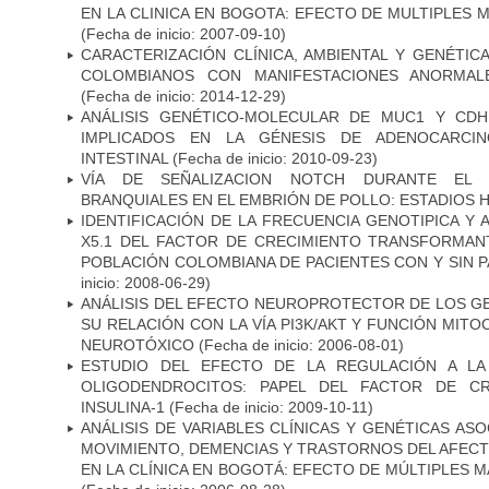
EN LA CLINICA EN BOGOTA: EFECTO DE MULTIPLES
(Fecha de inicio: 2007-09-10)
CARACTERIZACIÓN CLÍNICA, AMBIENTAL Y GENÉTICA
COLOMBIANOS CON MANIFESTACIONES ANORMAL
(Fecha de inicio: 2014-12-29)
ANÁLISIS GENÉTICO-MOLECULAR DE MUC1 Y CD
IMPLICADOS EN LA GÉNESIS DE ADENOCARCI
INTESTINAL
(Fecha de inicio: 2010-09-23)
VÍA DE SEÑALIZACION NOTCH DURANTE EL
BRANQUIALES EN EL EMBRIÓN DE POLLO: ESTADIOS H
IDENTIFICACIÓN DE LA FRECUENCIA GENOTIPICA Y 
X5.1 DEL FACTOR DE CRECIMIENTO TRANSFORMANT
POBLACIÓN COLOMBIANA DE PACIENTES CON Y SIN 
inicio: 2008-06-29)
ANÁLISIS DEL EFECTO NEUROPROTECTOR DE LOS GEN
SU RELACIÓN CON LA VÍA PI3K/AKT Y FUNCIÓN MIT
NEUROTÓXICO
(Fecha de inicio: 2006-08-01)
ESTUDIO DEL EFECTO DE LA REGULACIÓN A LA
OLIGODENDROCITOS: PAPEL DEL FACTOR DE CR
INSULINA-1
(Fecha de inicio: 2009-10-11)
ANÁLISIS DE VARIABLES CLÍNICAS Y GENÉTICAS AS
MOVIMIENTO, DEMENCIAS Y TRASTORNOS DEL AFEC
EN LA CLÍNICA EN BOGOTÁ: EFECTO DE MÚLTIPLES 