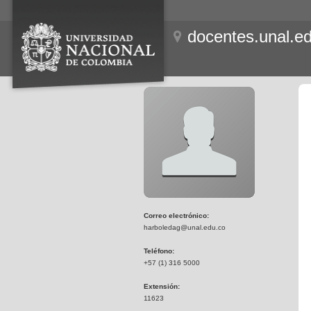
docentes.unal.e
Correo electrónico:
harboledag@unal.edu.co
Teléfono:
+57 (1) 316 5000
Extensión:
11623