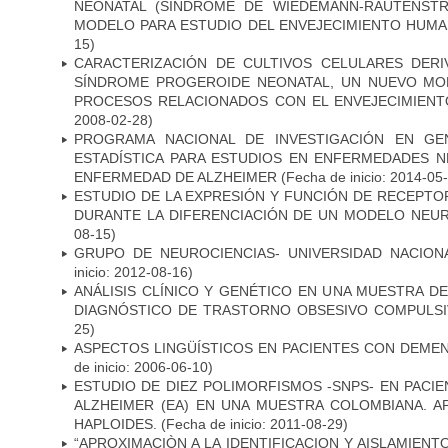
NEONATAL (SÍNDROME DE WIEDEMANN-RAUTENSTR
MODELO PARA ESTUDIO DEL ENVEJECIMIENTO HUM
15)
CARACTERIZACIÓN DE CULTIVOS CELULARES DER
SÍNDROME PROGEROIDE NEONATAL, UN NUEVO MO
PROCESOS RELACIONADOS CON EL ENVEJECIMIEN
2008-02-28)
PROGRAMA NACIONAL DE INVESTIGACIÓN EN GEN
ESTADÍSTICA PARA ESTUDIOS EN ENFERMEDADES NE
ENFERMEDAD DE ALZHEIMER
(Fecha de inicio: 2014-05
ESTUDIO DE LA EXPRESIÓN Y FUNCIÓN DE RECEPTO
DURANTE LA DIFERENCIACIÓN DE UN MODELO NEU
08-15)
GRUPO DE NEUROCIENCIAS- UNIVERSIDAD NACION
inicio: 2012-08-16)
ANÁLISIS CLÍNICO Y GENÉTICO EN UNA MUESTRA 
DIAGNÓSTICO DE TRASTORNO OBSESIVO COMPULS
25)
ASPECTOS LINGÜÍSTICOS EN PACIENTES CON DEMEN
de inicio: 2006-06-10)
ESTUDIO DE DIEZ POLIMORFISMOS -SNPS- EN PAC
ALZHEIMER (EA) EN UNA MUESTRA COLOMBIANA. A
HAPLOIDES.
(Fecha de inicio: 2011-08-29)
“APROXIMACIÒN A LA IDENTIFICACION Y AISLAMIEN