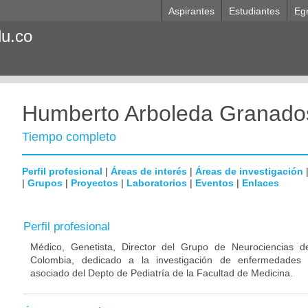
Aspirantes
Estudiantes
Eg
du.co
Humberto Arboleda Granado
Tiempo completo
Perfil profesional
|
Áreas de interés
|
Áreas de investigación
|
Grupos
|
Proyectos
|
Laboratorios
|
Eventos
|
Enlaces
Perfil profesional
Médico, Genetista, Director del Grupo de Neurociencias d
Colombia, dedicado a la investigación de enfermedades n
asociado del Depto de Pediatría de la Facultad de Medicina.