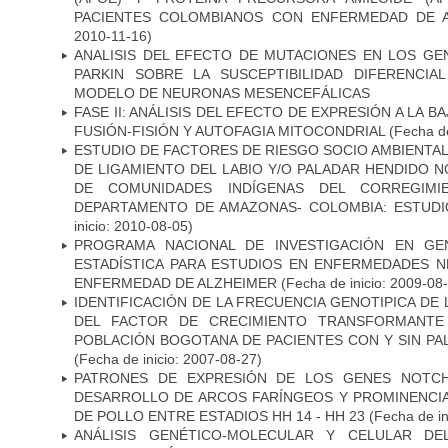
PACIENTES COLOMBIANOS CON ENFERMEDAD DE 
2010-11-16)
ANALISIS DEL EFECTO DE MUTACIONES EN LOS GE
PARKIN SOBRE LA SUSCEPTIBILIDAD DIFERENCI
MODELO DE NEURONAS MESENCEFÁLICAS
FASE II: ANÁLISIS DEL EFECTO DE EXPRESIÓN A LA B
FUSIÓN-FISIÓN Y AUTOFAGIA MITOCONDRIAL
(Fecha de
ESTUDIO DE FACTORES DE RIESGO SOCIO AMBIENTAL
DE LIGAMIENTO DEL LABIO Y/O PALADAR HENDIDO N
DE COMUNIDADES INDÍGENAS DEL CORREGIMI
DEPARTAMENTO DE AMAZONAS- COLOMBIA: ESTUDI
inicio: 2010-08-05)
PROGRAMA NACIONAL DE INVESTIGACIÓN EN GEN
ESTADÍSTICA PARA ESTUDIOS EN ENFERMEDADES NE
ENFERMEDAD DE ALZHEIMER
(Fecha de inicio: 2009-08
IDENTIFICACIÓN DE LA FRECUENCIA GENOTIPICA DE
DEL FACTOR DE CRECIMIENTO TRANSFORMANTE 
POBLACIÓN BOGOTANA DE PACIENTES CON Y SIN PAL
(Fecha de inicio: 2007-08-27)
PATRONES DE EXPRESIÓN DE LOS GENES NOTCH
DESARROLLO DE ARCOS FARÍNGEOS Y PROMINENCIA
DE POLLO ENTRE ESTADIOS HH 14 - HH 23
(Fecha de in
ANÁLISIS GENÉTICO-MOLECULAR Y CELULAR DE