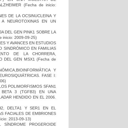
ALZHEIMER
(Fecha de inicio:
NES DE LA OCSINUCLEINA Y
AL A NEUROTOXINAS EN UN
AJA DEL GEN PINK1 SOBRE LA
 inicio: 2009-09-25)
ES Y AVANCES EN ESTUDIOS
O SINDRÓMICO EN FAMILIAS
ENTO DE LA CHORRERA,
O DEL GEN MSX1
(Fecha de
ÓMICA,BIOINFORMÁTICA Y
UROSIQUIÁTRICAS. FASE I:
-06)
 LOS POLIMORFISMOS SFAN1
BETA 3 (TGFB3) EN UNA
ADAR HENDIDO EN EL 2006.
2, DELTA1 Y SER1 EN EL
S FACIALES DE EMBRIONES
icio: 2013-09-13)
L SÍNDROME PROGEROIDE