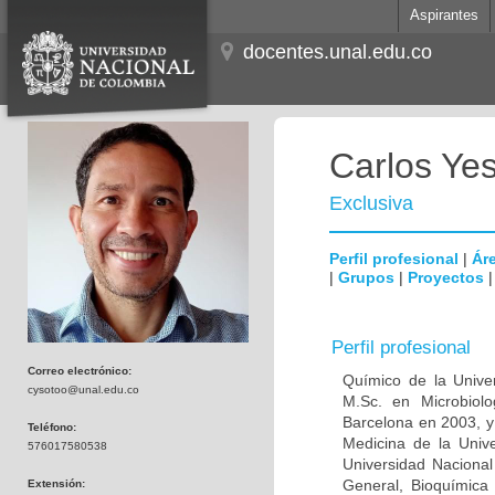
Aspirantes
docentes.unal.edu.co
Carlos Ye
Exclusiva
Perfil profesional
|
Áre
|
Grupos
|
Proyectos
Perfil profesional
Correo electrónico:
Químico de la Unive
cysotoo@unal.edu.co
M.Sc. en Microbiolo
Barcelona en 2003, y
Teléfono:
Medicina de la Univ
576017580538
Universidad Naciona
General, Bioquímica 
Extensión: