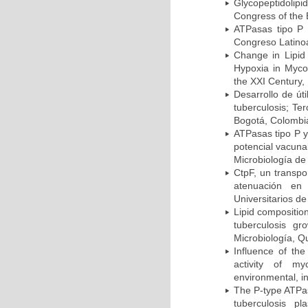
Glycopeptidolipi
Congress of the 
ATPasas tipo P 
Congreso Latinoa
Change in Lipid
Hypoxia in Mycob
the XXI Century,
Desarrollo de út
tuberculosis; Te
Bogotá, Colombi
ATPasas tipo P 
potencial vacuna
Microbiología de
CtpF, un transp
atenuación en 
Universitarios d
Lipid compositio
tuberculosis g
Microbiología, Q
Influence of th
activity of my
environmental, i
The P-type ATPas
tuberculosis p