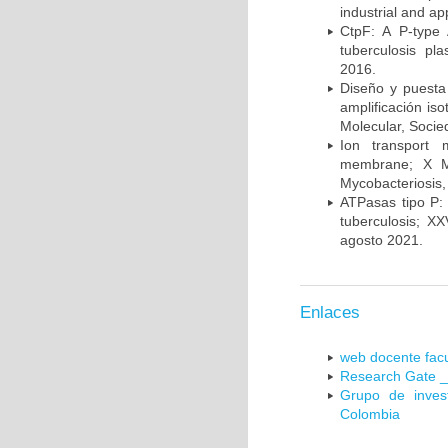
industrial and a
CtpF: A P-type
tuberculosis p
2016.
Diseño y puesta
amplificación is
Molecular, Socie
Ion transport 
membrane; X Me
Mycobacteriosis,
ATPasas tipo P: 
tuberculosis; X
agosto 2021.
Enlaces
web docente facu
Research Gate _
Grupo de inves
Colombia