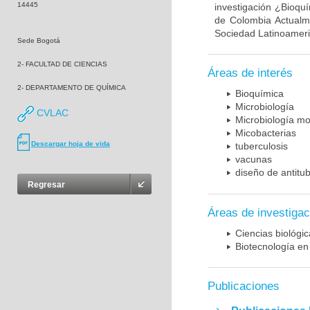
14445
investigación ¿Bioqu
de Colombia Actualme
Sociedad Latinoameric
Sede Bogotá
2- FACULTAD DE CIENCIAS
Áreas de interés
2- DEPARTAMENTO DE QUÍMICA
Bioquímica
Microbiología
CVLAC
Microbiología mo
Micobacterias
Descargar hoja de vida
tuberculosis
vacunas
diseño de antitu
Regresar
Áreas de investigac
Ciencias biológi
Biotecnología en
Publicaciones