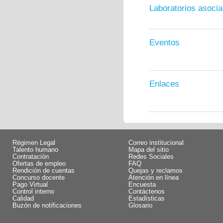
Laboratorios asoci
Eventos
Enlaces
Régimen Legal
Correo institucional
Talento humano
Mapa del sitio
Contratación
Redes Sociales
Ofertas de empleo
FAQ
Rendición de cuentas
Quejas y reclamos
Concurso docente
Atención en línea
Pago Virtual
Encuesta
Control interno
Contáctenos
Calidad
Estadísticas
Buzón de notificaciones
Glosario