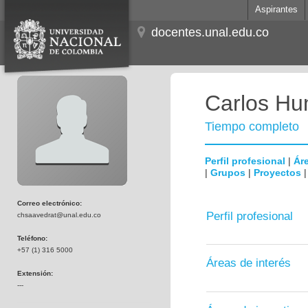
Aspirantes
docentes.unal.edu.co
Carlos Hum
Tiempo completo
Perfil profesional
|
Áre
|
Grupos
|
Proyectos
Correo electrónico:
Perfil profesional
chsaavedrat@unal.edu.co
Teléfono:
+57 (1) 316 5000
Áreas de interés
Extensión:
---