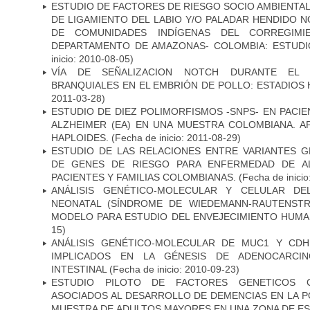
ESTUDIO DE FACTORES DE RIESGO SOCIO AMBIENTAL
DE LIGAMIENTO DEL LABIO Y/O PALADAR HENDIDO N
DE COMUNIDADES INDÍGENAS DEL CORREGIMI
DEPARTAMENTO DE AMAZONAS- COLOMBIA: ESTUDI
inicio: 2010-08-05)
VÍA DE SEÑALIZACION NOTCH DURANTE EL
BRANQUIALES EN EL EMBRIÓN DE POLLO: ESTADIOS 
2011-03-28)
ESTUDIO DE DIEZ POLIMORFISMOS -SNPS- EN PAC
ALZHEIMER (EA) EN UNA MUESTRA COLOMBIANA. A
HAPLOIDES.
(Fecha de inicio: 2011-08-29)
ESTUDIO DE LAS RELACIONES ENTRE VARIANTES G
DE GENES DE RIESGO PARA ENFERMEDAD DE AL
PACIENTES Y FAMILIAS COLOMBIANAS.
(Fecha de inicio
ANÁLISIS GENÉTICO-MOLECULAR Y CELULAR DE
NEONATAL (SÍNDROME DE WIEDEMANN-RAUTENSTR
MODELO PARA ESTUDIO DEL ENVEJECIMIENTO HUM
15)
ANÁLISIS GENÉTICO-MOLECULAR DE MUC1 Y CD
IMPLICADOS EN LA GÉNESIS DE ADENOCARCI
INTESTINAL
(Fecha de inicio: 2010-09-23)
ESTUDIO PILOTO DE FACTORES GENETICOS C
ASOCIADOS AL DESARROLLO DE DEMENCIAS EN LA PO
MUESTRA DE ADULTOS MAYORES EN UNA ZONA DE E