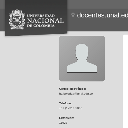
docentes.unal.e
Correo electrónico:
harboledag@unal.edu.co
Teléfono:
+57 (1) 316 5000
Extensión:
11623