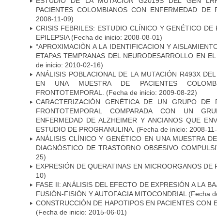
ESTUDIO DE LA MUTACIÓN G2019S DEL GEN LR
PACIENTES COLOMBIANOS CON ENFERMEDAD DE 
2008-11-09)
CRISIS FEBRILES: ESTUDIO CLÍNICO Y GENÉTICO D
EPILEPSIA
(Fecha de inicio: 2008-08-01)
“APROXIMACIÒN A LA IDENTIFICACION Y AISLAMIEN
ETAPAS TEMPRANAS DEL NEURODESARROLLO EN EL
de inicio: 2010-02-16)
ANÁLISIS POBLACIONAL DE LA MUTACIÓN R493X DE
EN UNA MUESTRA DE PACIENTES COLOMB
FRONTOTEMPORAL.
(Fecha de inicio: 2009-08-22)
CARACTERIZACIÓN GENÉTICA DE UN GRUPO DE 
FRONTOTEMPORAL COMPARADA CON UN GRU
ENFERMEDAD DE ALZHEIMER Y ANCIANOS QUE EN
ESTUDIO DE PROGRANULINA.
(Fecha de inicio: 2008-11
ANÁLISIS CLÍNICO Y GENÉTICO EN UNA MUESTRA 
DIAGNÓSTICO DE TRASTORNO OBSESIVO COMPULS
25)
EXPRESIÓN DE QUERATINAS EN MICROORGANOS DE P
10)
FASE II: ANÁLISIS DEL EFECTO DE EXPRESIÓN A LA B
FUSIÓN-FISIÓN Y AUTOFAGIA MITOCONDRIAL
(Fecha de
CONSTRUCCIÓN DE HAPOTIPOS EN PACIENTES CON 
(Fecha de inicio: 2015-06-01)