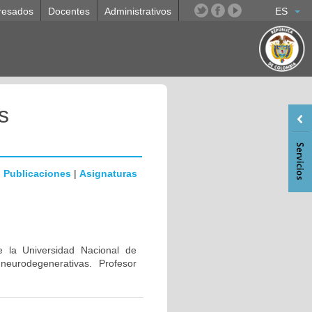
resados
Docentes
Administrativos
ES
s
|
Publicaciones
|
Asignaturas
e la Universidad Nacional de
eurodegenerativas. Profesor