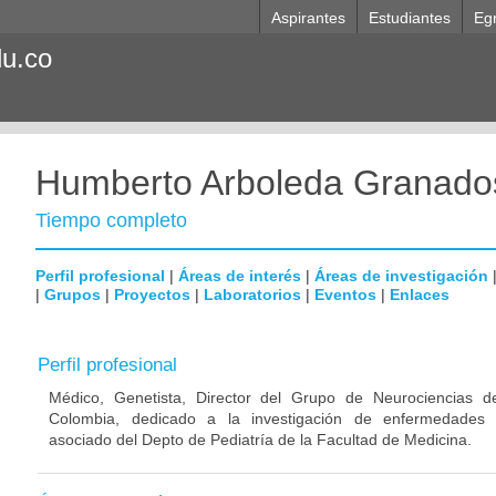
Aspirantes
Estudiantes
Eg
du.co
Humberto Arboleda Granado
Tiempo completo
Perfil profesional
|
Áreas de interés
|
Áreas de investigación
|
Grupos
|
Proyectos
|
Laboratorios
|
Eventos
|
Enlaces
Perfil profesional
Médico, Genetista, Director del Grupo de Neurociencias d
Colombia, dedicado a la investigación de enfermedades n
asociado del Depto de Pediatría de la Facultad de Medicina.