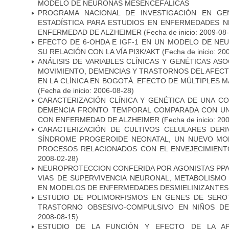
MODELO DE NEURONAS MESENCEFÁLICAS
PROGRAMA NACIONAL DE INVESTIGACIÓN EN GEN
ESTADÍSTICA PARA ESTUDIOS EN ENFERMEDADES NE
ENFERMEDAD DE ALZHEIMER
(Fecha de inicio: 2009-08
EFECTO DE 6-OHDA E IGF-1 EN UN MODELO DE NE
SU RELACIÓN CON LA VÍA PI3K/AKT
(Fecha de inicio: 20
ANÁLISIS DE VARIABLES CLÍNICAS Y GENÉTICAS AS
MOVIMIENTO, DEMENCIAS Y TRASTORNOS DEL AFEC
EN LA CLÍNICA EN BOGOTÁ: EFECTO DE MÚLTIPLES 
(Fecha de inicio: 2006-08-28)
CARACTERIZACIÓN CLÍNICA Y GENÉTICA DE UNA C
DEMENCIA FRONTO TEMPORAL COMPARADA CON UN
CON ENFERMEDAD DE ALZHEIMER
(Fecha de inicio: 20
CARACTERIZACIÓN DE CULTIVOS CELULARES DER
SÍNDROME PROGEROIDE NEONATAL, UN NUEVO MO
PROCESOS RELACIONADOS CON EL ENVEJECIMIEN
2008-02-28)
NEUROPROTECCION CONFERIDA POR AGONISTAS PPAR
VIAS DE SUPERVIVENCIA NEURONAL, METABOLISMO
EN MODELOS DE ENFERMEDADES DESMIELINIZANTES
ESTUDIO DE POLIMORFISMOS EN GENES DE SERO
TRASTORNO OBSESIVO-COMPULSIVO EN NIÑOS DE
2008-08-15)
ESTUDIO DE LA FUNCIÓN Y EFECTO DE LA AP