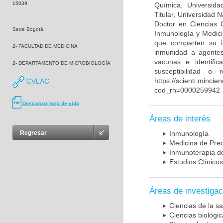
15039
Química, Universida
Titular, Universidad
Doctor en Ciencias 
Sede Bogotá
Inmunología y Medici
que comparten su in
2- FACULTAD DE MEDICINA
inmunidad a agentes 
vacunas e identifi
2- DEPARTAMENTO DE MICROBIOLOGÍA
susceptibilidad o
https://scienti.mincie
CVLAC
cod_rh=0000259942
Descargar hoja de vida
Áreas de interés
Regresar
Inmunología
Medicina de Prec
Inmunoterapia d
Estudios Clínicos
Áreas de investigac
Ciencias de la sa
Ciencias biológi