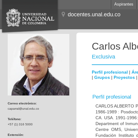
Aspirantes
docentes.unal.edu.co
Carlos Alb
Exclusiva
Perfil profesional
|
Áre
|
Grupos
|
Proyectos
Perfil profesional
Correo electrónico:
CARLOS ALBERTO PAR
caparral@unal.edu.co
1986-1989 : Posdocto
CA. USA. 1991-1996: 
Teléfono:
Department of Inmuno
+57 (1) 316 5000
Centre OMS, Univers
Fundación Instituto
Extensión: