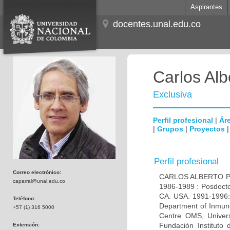
Aspirantes
docentes.unal.edu.co
Carlos Alb
Exclusiva
Perfil profesional
|
Áre
|
Grupos
|
Proyectos
Perfil profesional
Correo electrónico:
CARLOS ALBERTO PAR
caparral@unal.edu.co
1986-1989 : Posdocto
CA. USA. 1991-1996: 
Teléfono:
Department of Inmuno
+57 (1) 316 5000
Centre OMS, Univers
Fundación Instituto
Extensión: