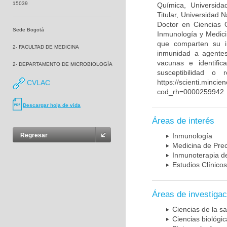
15039
Química, Universida
Titular, Universidad
Doctor en Ciencias 
Sede Bogotá
Inmunología y Medici
que comparten su in
2- FACULTAD DE MEDICINA
inmunidad a agentes 
vacunas e identifi
2- DEPARTAMENTO DE MICROBIOLOGÍA
susceptibilidad o
https://scienti.mincie
CVLAC
cod_rh=0000259942
Descargar hoja de vida
Áreas de interés
Regresar
Inmunología
Medicina de Prec
Inmunoterapia d
Estudios Clínicos
Áreas de investigac
Ciencias de la sa
Ciencias biológi