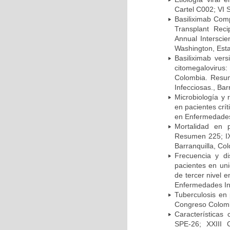
Cartel C002; VI 
Basiliximab Comp
Transplant Reci
Annual Intersci
Washington, Est
Basiliximab vers
citomegalovirus:
Colombia. Resum
Infecciosas., Ba
Microbiología y 
en pacientes crí
en Enfermedades 
Mortalidad en 
Resumen 225; IX
Barranquilla, Co
Frecuencia y d
pacientes en uni
de tercer nivel 
Enfermedades Inf
Tuberculosis en
Congreso Colomb
Características
SPE-26; XXIII 