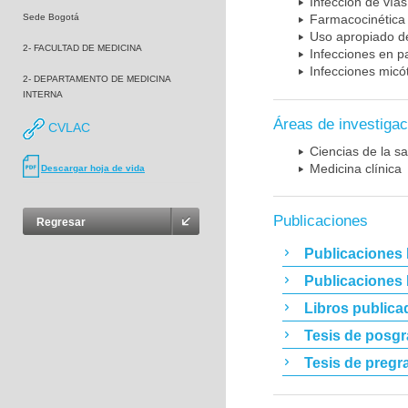
Infección de vías
Sede Bogotá
Farmacocinética 
Uso apropiado d
2- FACULTAD DE MEDICINA
Infecciones en p
Infecciones micó
2- DEPARTAMENTO DE MEDICINA
INTERNA
Áreas de investigac
CVLAC
Ciencias de la sa
Medicina clínica
Descargar hoja de vida
Publicaciones
Regresar
Publicaciones 
Publicaciones
Libros publica
Tesis de posg
Tesis de pregr