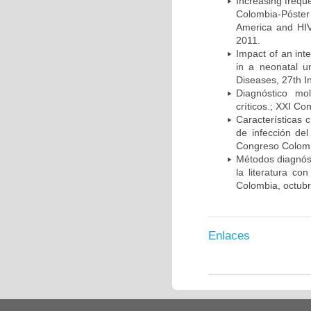
Increasing frequ
Colombia-Póster
America and HIV
2011.
Impact of an int
in a neonatal u
Diseases, 27th I
Diagnóstico mo
críticos.; XXI C
Características 
de infección del
Congreso Colombi
Métodos diagnóst
la literatura co
Colombia, octub
Enlaces