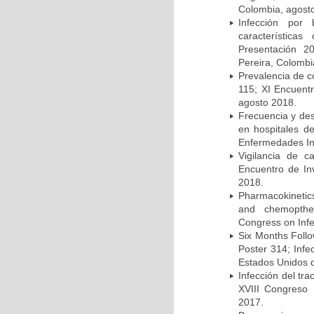
Colombia, agost
Infección por 
característica
Presentación 2
Pereira, Colombi
Prevalencia de c
115; XI Encuent
agosto 2018.
Frecuencia y des
en hospitales d
Enfermedades Inf
Vigilancia de 
Encuentro de In
2018.
Pharmacokinetics
and chemopther
Congress on Infe
Six Months Follow
Poster 314; Infe
Estados Unidos d
Infección del tra
XVIII Congreso
2017.