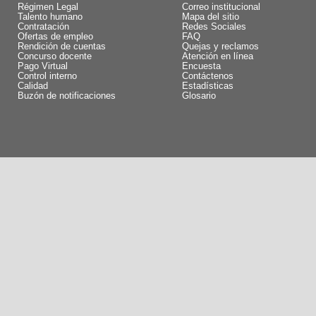
Régimen Legal
Correo institucional
Talento humano
Mapa del sitio
Contratación
Redes Sociales
Ofertas de empleo
FAQ
Rendición de cuentas
Quejas y reclamos
Concurso docente
Atención en línea
Pago Virtual
Encuesta
Control interno
Contáctenos
Calidad
Estadísticas
Buzón de notificaciones
Glosario