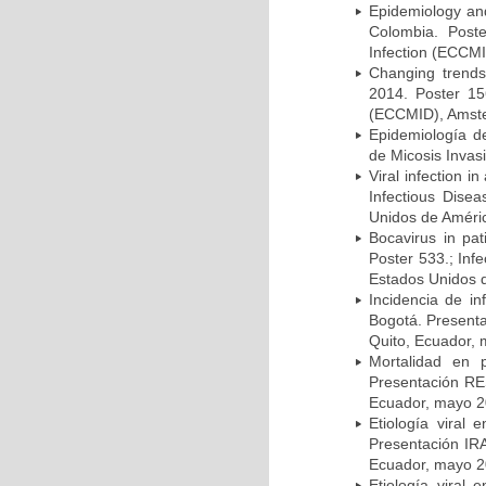
Epidemiology and 
Colombia. Post
Infection (ECCMI
Changing trends
2014. Poster 15
(ECCMID), Amster
Epidemiología d
de Micosis Invas
Viral infection i
Infectious Dise
Unidos de Améric
Bocavirus in pat
Poster 533.; Inf
Estados Unidos d
Incidencia de i
Bogotá. Presenta
Quito, Ecuador,
Mortalidad en 
Presentación RE
Ecuador, mayo 2
Etiología viral
Presentación IRA
Ecuador, mayo 2
Etiología viral