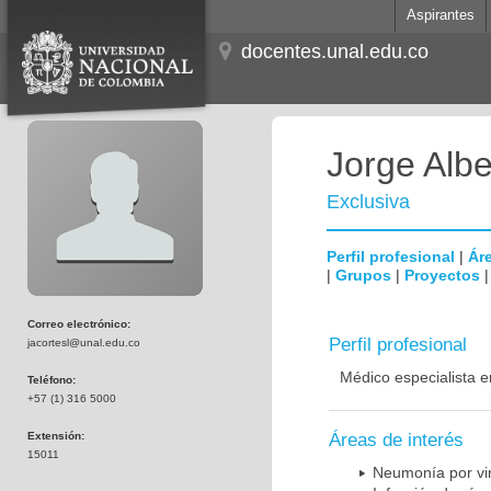
Aspirantes
docentes.unal.edu.co
Jorge Albe
Exclusiva
Perfil profesional
|
Áre
|
Grupos
|
Proyectos
Correo electrónico:
Perfil profesional
jacortesl@unal.edu.co
Médico especialista e
Teléfono:
+57 (1) 316 5000
Extensión:
Áreas de interés
15011
Neumonía por vi