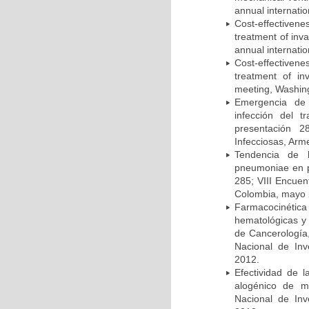
annual internati
Cost-effectivene
treatment of inv
annual internati
Cost-effectiven
treatment of in
meeting, Washing
Emergencia de 
infección del t
presentación 2
Infecciosas, Arm
Tendencia de l
pneumoniae en p
285; VIII Encuen
Colombia, mayo 
Farmacocinétic
hematológicas y n
de Cancerología,
Nacional de Inv
2012.
Efectividad de l
alogénico de me
Nacional de Inv