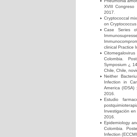
Pneumonia among 
XVIII Congreso
2017.
Cryptococcal mix
on Cryptococcus 
Case Series o
Immunosupress
Immunocompromi
clinical Practice
Citomegalovirus
Colombia. Pos
Symposium ¿ 14th
Chile, Chile, no
Neither Bacteri
Infection in Ca
America (IDSA) 
2016.
Estudio farmac
postquimiotera
Investigación en
2016.
Epidemiology and 
Colombia. Post
Infection (ECCMI