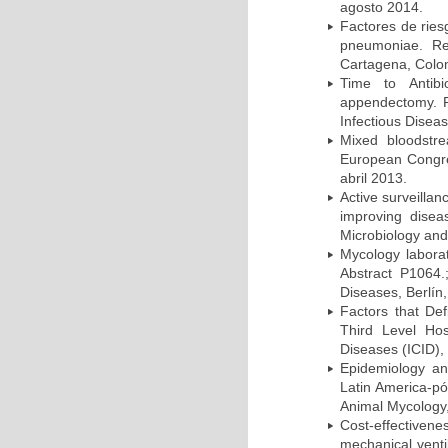
agosto 2014.
Factores de ries
pneumoniae. Re
Cartagena, Colo
Time to Antibio
appendectomy. P
Infectious Disea
Mixed bloodstr
European Congres
abril 2013.
Active surveillan
improving dise
Microbiology and 
Mycology laborat
Abstract P1064.
Diseases, Berlín,
Factors that Def
Third Level Hos
Diseases (ICID), 
Epidemiology and
Latin America-pó
Animal Mycology,
Cost-effectivene
mechanical vent