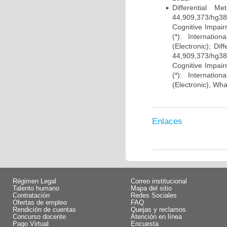
Differential 
44,909,373/hg38)
Cognitive Impairm
(*): Internati
(Electronic); Di
44,909,373/hg38)
Cognitive Impairm
(*): Internati
(Electronic), Wh
Enlaces
Régimen Legal
Correo institucional
Talento humano
Mapa del sitio
Contratación
Redes Sociales
Ofertas de empleo
FAQ
Rendición de cuentas
Quejas y reclamos
Concurso docente
Atención en línea
Pago Virtual
Encuesta