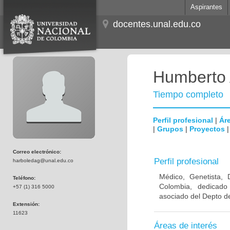
Aspirantes
docentes.unal.edu.co
Humberto 
Tiempo completo
Perfil profesional
|
Áre
|
Grupos
|
Proyectos
Correo electrónico:
Perfil profesional
harboledag@unal.edu.co
Médico, Genetista, 
Teléfono:
Colombia, dedicado
+57 (1) 316 5000
asociado del Depto de
Extensión:
11623
Áreas de interés