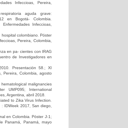
ades Infeccioas, Pereira,
respiratoria aguda grave:
2012 en Bogotá- Colombia.
n Enfermedades Infeccioas,
n hospital colombiano. Póster
eccioas, Pereira, Colombia,
uenza en pa- cientes con IRAG
uentro de Investigadores en
010. Presentación 58.; XI
, Pereira, Colombia, agosto
h hematological malignancies
ter UMP095; International
s, Argentina, abril 2018.
ated to Zika Virus Infection.
A) : IDWeek 2017, San diego,
enal en Colombia. Póster J-1;
d de Panamá, Panamá, mayo