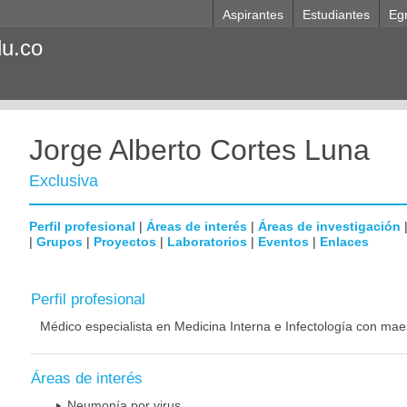
Aspirantes
Estudiantes
Eg
du.co
Jorge Alberto Cortes Luna
Exclusiva
Perfil profesional
|
Áreas de interés
|
Áreas de investigación
|
Grupos
|
Proyectos
|
Laboratorios
|
Eventos
|
Enlaces
Perfil profesional
Médico especialista en Medicina Interna e Infectología con mae
Áreas de interés
Neumonía por virus