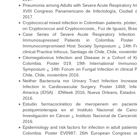
Pneumonia among Adults with Severe Acute Respiratory Infe
XVIII Congreso Panamericano de Infectología, Ciuda
2017.
Cryptococcal mixed infection in Colombian patients. póster
on Cryptococcus and Cryptococcosis,, Foz de Iguazú, Bras
Case Series of Severe Acute Respiratory Infecti
Immunosupressed Patients in Colombia. Poster 
Immunocompromised Host Society Symposium ¿ 14th For
clinical Practice Infocus, Santiago de Chile, Chile, noviemb
Citomegalovirus Infection and Disease in a Cohort of Ki
Colombia. Poster 019; 19th International Immuno
Symposium ¿ 14th Forum on Fungal Infection in clinical P
Chile, Chile, noviembre 2016.
Neither Bacteriuria nor Urinary Tract Infection Increas
Infection in Cardiovascular Surgery. Poster 1468; Inf
America (IDSA) : IDWeek 2016, Nueva Orleans, Estados 
2016.
Estudio farmacocinético de meropenem en paciente
postquimioterapia en el Instituto Nacional de Can
Investigación en Cáncer ¿ Instituto Nacional de Cancerolo
2016.
Epidemiology and risk factors for infection in adult patients
Colombia. Poster EV0987; 26th European Congress on 