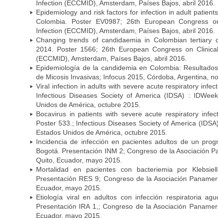
Infection (ECCMID), Amsterdam, Países Bajos, abril 2016.
Epidemiology and risk factors for infection in adult patients
Colombia. Poster EV0987; 26th European Congress on 
Infection (ECCMID), Amsterdam, Países Bajos, abril 2016.
Changing trends of candidaemia in Colombian tertiary 
2014. Poster 1566; 26th European Congress on Clinical
(ECCMID), Amsterdam, Países Bajos, abril 2016.
Epidemiología de la candidemia en Colombia: Resultado
de Micosis Invasivas; Infocus 2015, Córdoba, Argentina, 
Viral infection in adults with severe acute respiratory infe
Infectious Diseases Society of America (IDSA) : IDWee
Unidos de América, octubre 2015.
Bocavirus in patients with severe acute respiratory infec
Poster 533.; Infectious Diseases Society of America (IDS
Estados Unidos de América, octubre 2015.
Incidencia de infección en pacientes adultos de un prog
Bogotá. Presentación INM 2; Congreso de la Asociación P
Quito, Ecuador, mayo 2015.
Mortalidad en pacientes con bacteriemia por Klebsie
Presentación RES 9; Congreso de la Asociación Panameric
Ecuador, mayo 2015.
Etiología viral en adultos con infección respiratoria a
Presentación IRA 1,; Congreso de la Asociación Panameri
Ecuador, mayo 2015.