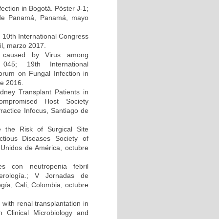
ction in Bogotá. Póster J-1;
d de Panamá, Panamá, mayo
; 10th International Congress
il, marzo 2017.
on caused by Virus among
045; 19th International
um on Fungal Infection in
re 2016.
dney Transplant Patients in
compromised Host Society
ractice Infocus, Santiago de
e the Risk of Surgical Site
ectious Diseases Society of
Unidos de América, octubre
s con neutropenia febril
cerología.; V Jornadas de
gía, Cali, Colombia, octubre
 with renal transplantation in
Clinical Microbiology and