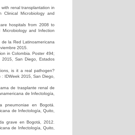
 with renal transplantation in
Clinical Microbiology and
care hospitals from 2008 to
 Microbiology and Infection
s de la Red Latinoamericana
noviembre 2015.
ction in Colombia. Poster 494;
k 2015, San Diego, Estados
tions, is it a real pathogen?
A) : IDWeek 2015, San Diego,
rama de trasplante renal de
anamericana de Infectología,
lla pneumoniae en Bogotá.
ana de Infectología, Quito,
guda grave en Bogotá, 2012.
cana de Infectología, Quito,