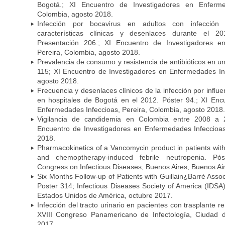
Bogotá.; XI Encuentro de Investigadores en Enfermed
Colombia, agosto 2018.
Infección por bocavirus en adultos con infección 
características clínicas y desenlaces durante el 
Presentación 206.; XI Encuentro de Investigadores e
Pereira, Colombia, agosto 2018.
Prevalencia de consumo y resistencia de antibióticos en u
115; XI Encuentro de Investigadores en Enfermedades Inf
agosto 2018.
Frecuencia y desenlaces clínicos de la infección por infl
en hospitales de Bogotá en el 2012. Póster 94.; XI Enc
Enfermedades Infeccioas, Pereira, Colombia, agosto 2018.
Vigilancia de candidemia en Colombia entre 2008 a 2
Encuentro de Investigadores en Enfermedades Infeccioas
2018.
Pharmacokinetics of a Vancomycin product in patients wit
and chemoptherapy-induced febrile neutropenia. Pós
Congress on Infectious Diseases, Buenos Aires, Buenos Aire
Six Months Follow-up of Patients with Guillain¿Barré Associ
Poster 314; Infectious Diseases Society of America (IDS
Estados Unidos de América, octubre 2017.
Infección del tracto urinario en pacientes con trasplante r
XVIII Congreso Panamericano de Infectología, Ciuda
2017.