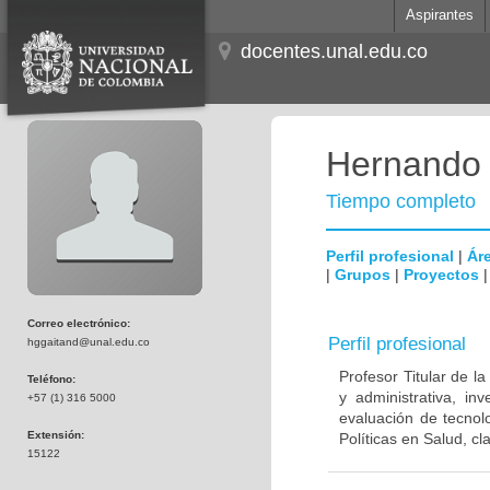
Aspirantes
docentes.unal.edu.co
Hernando 
Tiempo completo
Perfil profesional
|
Áre
|
Grupos
|
Proyectos
Correo electrónico:
Perfil profesional
hggaitand@unal.edu.co
Profesor Titular de l
Teléfono:
y administrativa, in
+57 (1) 316 5000
evaluación de tecnol
Extensión:
Políticas en Salud, cl
15122