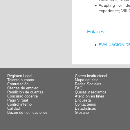
Adapting or de
experience; VIII
Enlaces
EVALUACION DE
Régimen Legal
Correo institucional
Talento humano
Mapa del sitio
Contratación
Redes Sociales
Ofertas de empleo
FAQ
Rendición de cuentas
Quejas y reclamos
Concurso docente
Atención en línea
Pago Virtual
Encuesta
Control interno
Contáctenos
Calidad
Estadísticas
Buzón de notificaciones
Glosario