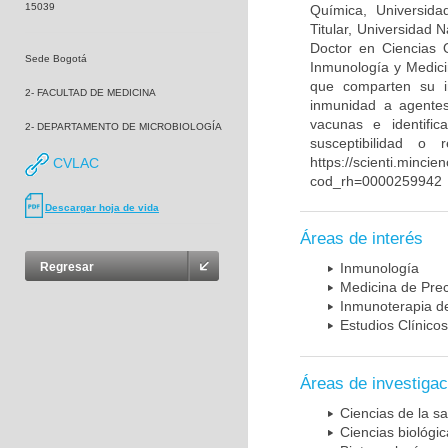
15039
Química, Universida
Titular, Universidad
Doctor en Ciencias 
Sede Bogotá
Inmunología y Medici
que comparten su in
2- FACULTAD DE MEDICINA
inmunidad a agentes 
vacunas e identifi
2- DEPARTAMENTO DE MICROBIOLOGÍA
susceptibilidad o
https://scienti.mincie
CVLAC
cod_rh=0000259942
Descargar hoja de vida
Áreas de interés
Regresar
Inmunología
Medicina de Prec
Inmunoterapia d
Estudios Clínicos
Áreas de investigac
Ciencias de la sa
Ciencias biológi