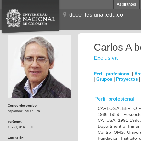
Aspirantes
docentes.unal.edu.co
Carlos Alb
Exclusiva
Perfil profesional
|
Áre
|
Grupos
|
Proyectos
Perfil profesional
Correo electrónico:
CARLOS ALBERTO PAR
caparral@unal.edu.co
1986-1989 : Posdocto
CA. USA. 1991-1996: 
Teléfono:
Department of Inmuno
+57 (1) 316 5000
Centre OMS, Univers
Fundación Instituto
Extensión: