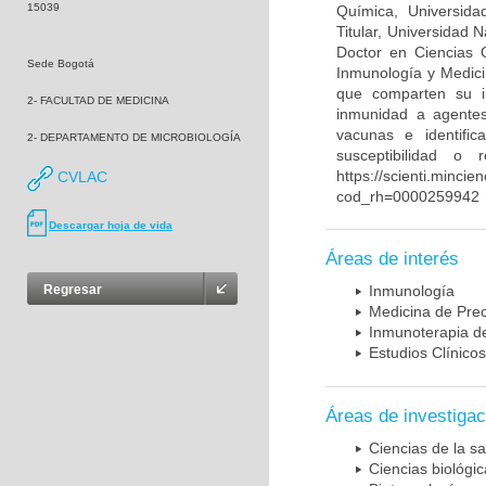
15039
Química, Universida
Titular, Universidad
Doctor en Ciencias 
Sede Bogotá
Inmunología y Medici
que comparten su in
2- FACULTAD DE MEDICINA
inmunidad a agentes 
vacunas e identifi
2- DEPARTAMENTO DE MICROBIOLOGÍA
susceptibilidad o
https://scienti.mincie
CVLAC
cod_rh=0000259942
Descargar hoja de vida
Áreas de interés
Regresar
Inmunología
Medicina de Prec
Inmunoterapia d
Estudios Clínicos
Áreas de investigac
Ciencias de la sa
Ciencias biológi