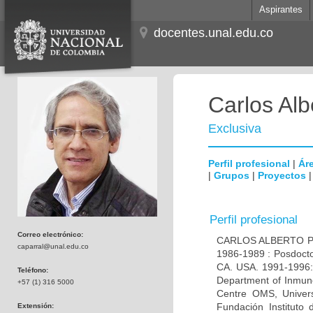
Aspirantes
docentes.unal.edu.co
Carlos Alb
Exclusiva
Perfil profesional
|
Áre
|
Grupos
|
Proyectos
Perfil profesional
Correo electrónico:
CARLOS ALBERTO PAR
caparral@unal.edu.co
1986-1989 : Posdocto
CA. USA. 1991-1996: 
Teléfono:
Department of Inmuno
+57 (1) 316 5000
Centre OMS, Univers
Fundación Instituto
Extensión: