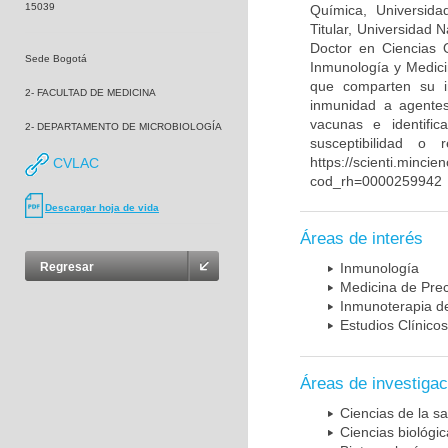
15039
Química, Universida
Titular, Universidad
Doctor en Ciencias 
Sede Bogotá
Inmunología y Medici
que comparten su in
2- FACULTAD DE MEDICINA
inmunidad a agentes 
vacunas e identifi
2- DEPARTAMENTO DE MICROBIOLOGÍA
susceptibilidad o
https://scienti.mincie
CVLAC
cod_rh=0000259942
Descargar hoja de vida
Áreas de interés
Regresar
Inmunología
Medicina de Prec
Inmunoterapia d
Estudios Clínicos
Áreas de investigac
Ciencias de la sa
Ciencias biológi