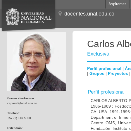
Aspirantes
docentes.unal.edu.co
Carlos Alb
Exclusiva
Perfil profesional
|
Áre
|
Grupos
|
Proyectos
Perfil profesional
Correo electrónico:
CARLOS ALBERTO PAR
caparral@unal.edu.co
1986-1989 : Posdocto
CA. USA. 1991-1996: 
Teléfono:
Department of Inmuno
+57 (1) 316 5000
Centre OMS, Univers
Fundación Instituto
Extensión: