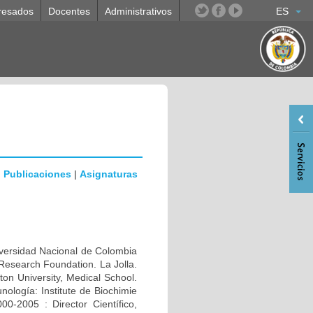
resados
Docentes
Administrativos
ES
|
Publicaciones
|
Asignaturas
rsidad Nacional de Colombia
Research Foundation. La Jolla.
n University, Medical School.
ología: Institute de Biochimie
0-2005 : Director Científico,