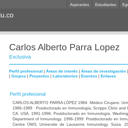
Aspirantes
Estudiantes
Eg
du.co
Carlos Alberto Parra Lopez
Exclusiva
Perfil profesional
|
Áreas de interés
|
Áreas de investigación
|
Grupos
|
Proyectos
|
Laboratorios
|
Eventos
|
Enlaces
Perfil profesional
CARLOS ALBERTO PARRA LÓPEZ 1984: Médico Cirujano. Unive
1986-1989 : Posdoctorado en Inmunología, Scripps Clinic and 
CA. USA. 1991-1996: Postdoctorado en Inmunología, Washingto
Department of Inmunology. 1996-1999: Postdoctorado en Inmun
Centre OMS, Universite de Lausanne Inmunology. Suiza. 200