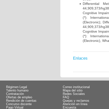
Differential 
44,909,373/hg38)
Cognitive Impairm
(*): Internati
(Electronic); Di
44,909,373/hg38)
Cognitive Impairm
(*): Internati
(Electronic), Wh
Enlaces
Régimen Legal
Correo institucional
Talento humano
Mapa del sitio
Contratación
Redes Sociales
Ofertas de empleo
FAQ
Rendición de cuentas
Quejas y reclamos
Concurso docente
Atención en línea
Pago Virtual
Encuesta