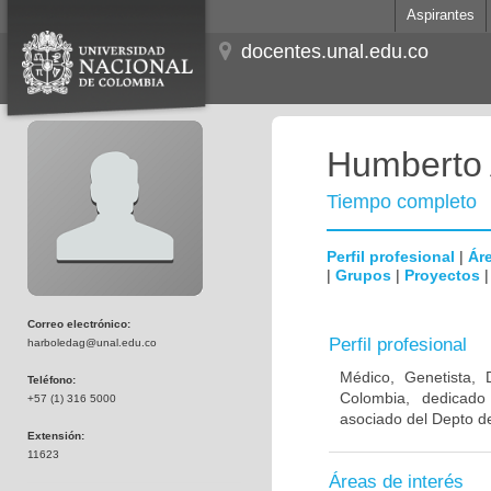
Aspirantes
docentes.unal.edu.co
Humberto 
Tiempo completo
Perfil profesional
|
Áre
|
Grupos
|
Proyectos
Correo electrónico:
Perfil profesional
harboledag@unal.edu.co
Médico, Genetista, 
Teléfono:
Colombia, dedicado
+57 (1) 316 5000
asociado del Depto de
Extensión:
11623
Áreas de interés