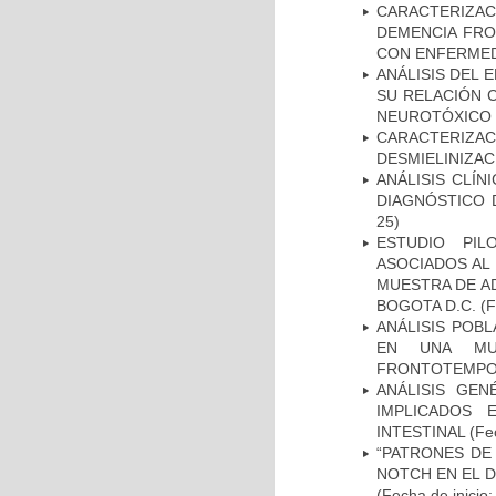
CARACTERIZAC
DEMENCIA FR
CON ENFERMED
ANÁLISIS DEL 
SU RELACIÓN C
NEUROTÓXICO
CARACTERIZAC
DESMIELINIZA
ANÁLISIS CLÍ
DIAGNÓSTICO 
25)
ESTUDIO PIL
ASOCIADOS AL 
MUESTRA DE A
BOGOTA D.C.
(F
ANÁLISIS POB
EN UNA MUE
FRONTOTEMPO
ANÁLISIS GE
IMPLICADOS 
INTESTINAL
(Fec
“PATRONES DE
NOTCH EN EL 
(Fecha de inicio