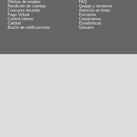
Ofertas de empleo
FAQ
Rendición de cuentas
Quejas y reclamos
Concurso docente
Atención en línea
Pago Virtual
Encuesta
Control interno
Contáctenos
Calidad
Estadísticas
Buzón de notificaciones
Glosario