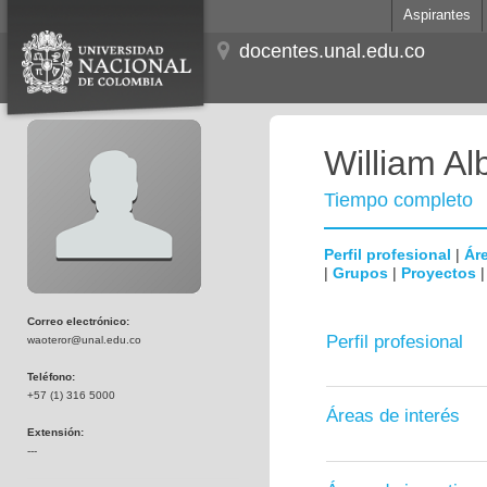
Aspirantes
docentes.unal.edu.co
William Al
Tiempo completo
Perfil profesional
|
Áre
|
Grupos
|
Proyectos
Correo electrónico:
Perfil profesional
waoteror@unal.edu.co
Teléfono:
+57 (1) 316 5000
Áreas de interés
Extensión:
---