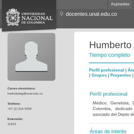
Aspirantes
docentes.unal.edu.co
Humberto 
Tiempo completo
Perfil profesional
|
Áre
|
Grupos
|
Proyectos
Correo electrónico:
Perfil profesional
harboledag@unal.edu.co
Médico, Genetista, 
Teléfono:
Colombia, dedicado
+57 (1) 316 5000
asociado del Depto de
Extensión:
11623
Áreas de interés