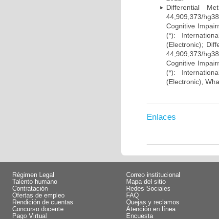
Differential 
44,909,373/hg38)
Cognitive Impairm
(*): Internati
(Electronic); Di
44,909,373/hg38)
Cognitive Impairm
(*): Internati
(Electronic), Wh
Enlaces
Régimen Legal
Correo institucional
Talento humano
Mapa del sitio
Contratación
Redes Sociales
Ofertas de empleo
FAQ
Rendición de cuentas
Quejas y reclamos
Concurso docente
Atención en línea
Pago Virtual
Encuesta