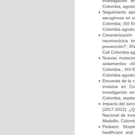
investigación 
Colombia, agost
Seguimiento ep
aeruginosa en un
Colombia; XIII E
Colombia agosto 
Caracterizació
neumocócica in
prevención?; XI
Cali Colombia ag
Nuevas mutacion
aislamientos c
Colombia.; XIV E
Colombia agosto 
Encuesta de la 
invasiva en Co
investigación e
Colombia, septi
Impacto del sero
(2017-2022). ¿Q
Nacional de inv
Medellin, Colomb
Pediatric Stre
healthcare and 