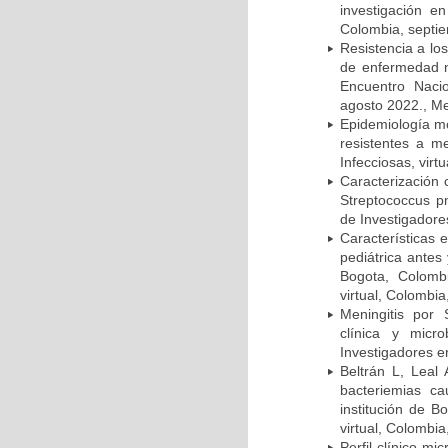
investigación e
Colombia, septi
Resistencia a lo
de enfermedad n
Encuentro Nacio
agosto 2022., Me
Epidemiología m
resistentes a m
Infecciosas, virt
Caracterización 
Streptococcus p
de Investigadore
Características 
pediátrica antes
Bogota, Colombi
virtual, Colombi
Meningitis por
clínica y micr
Investigadores e
Beltrán L, Leal
bacteriemias c
institución de B
virtual, Colombi
Perfil clínico m