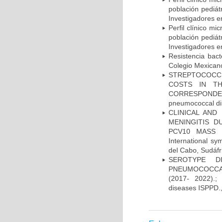
población pediá
Investigadores e
Perfil clínico m
población pediá
Investigadores e
Resistencia bac
Colegio Mexicano
STREPTOCOCCU
COSTS IN TH
CORRESPONDENC
pneumococcal di
CLINICAL AND
MENINGITIS 
PCV10 MASS V
International 
del Cabo, Sudáfr
SEROTYPE DI
PNEUMOCOCCAL
(2017- 2022).;
diseases ISPPD.,