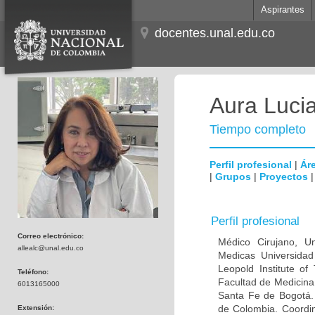
Aspirantes
docentes.unal.edu.co
Aura Lucia
Tiempo completo
Perfil profesional
|
Áre
|
Grupos
|
Proyectos
Perfil profesional
Correo electrónico:
Médico Cirujano, Un
allealc@unal.edu.co
Medicas Universidad 
Leopold Institute of
Teléfono:
Facultad de Medicina
6013165000
Santa Fe de Bogotá. I
de Colombia. Coordin
Extensión: