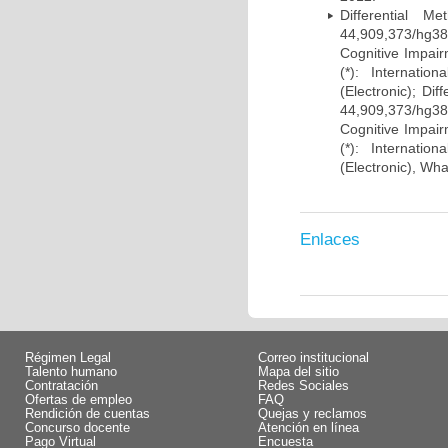
Differential 
44,909,373/hg38)
Cognitive Impairm
(*): Internati
(Electronic); Di
44,909,373/hg38)
Cognitive Impairm
(*): Internati
(Electronic), Wh
Enlaces
Régimen Legal
Correo institucional
Talento humano
Mapa del sitio
Contratación
Redes Sociales
Ofertas de empleo
FAQ
Rendición de cuentas
Quejas y reclamos
Concurso docente
Atención en línea
Pago Virtual
Encuesta