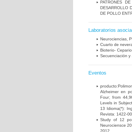
PATRONES DE
DESARROLLO D
DE POLLO ENTR
Laboratorios asoci
Neurociencias, P
Cuarto de nevera
Bioterio- Cepario
Secuenciación y 
Eventos
producto:Poli
Alzheimer en po
Four; from 44,9
Levels in Subject
13 Idioma(*): In
Revista: 1422-00
Study of 12 pol
Neurociensce 20
2012.