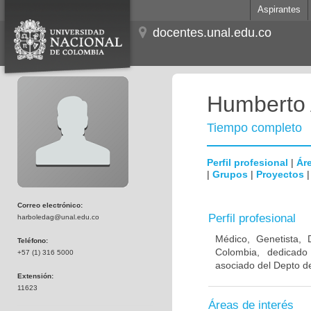
Aspirantes
docentes.unal.edu.co
Humberto 
Tiempo completo
Perfil profesional
|
Áre
|
Grupos
|
Proyectos
Correo electrónico:
Perfil profesional
harboledag@unal.edu.co
Médico, Genetista, 
Teléfono:
Colombia, dedicado
+57 (1) 316 5000
asociado del Depto de
Extensión:
11623
Áreas de interés