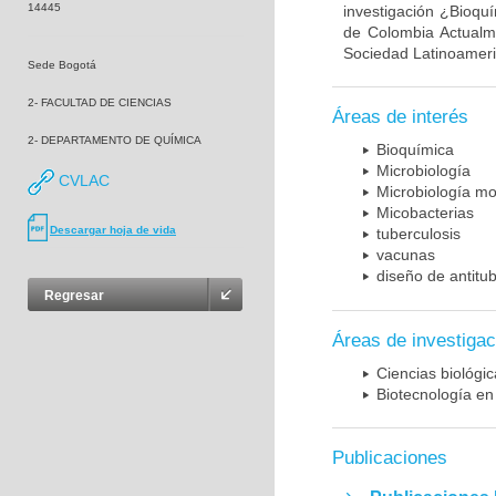
14445
investigación ¿Bioqu
de Colombia Actualme
Sociedad Latinoameric
Sede Bogotá
2- FACULTAD DE CIENCIAS
Áreas de interés
2- DEPARTAMENTO DE QUÍMICA
Bioquímica
Microbiología
CVLAC
Microbiología mo
Micobacterias
Descargar hoja de vida
tuberculosis
vacunas
diseño de antitu
Regresar
Áreas de investigac
Ciencias biológi
Biotecnología en
Publicaciones