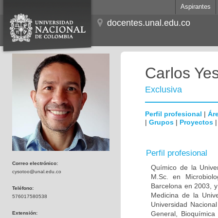
Aspirantes
docentes.unal.edu.co
Carlos Ye
Exclusiva
Perfil profesional
|
Áre
|
Grupos
|
Proyectos
Perfil profesional
Correo electrónico:
Químico de la Unive
cysotoo@unal.edu.co
M.Sc. en Microbiolo
Barcelona en 2003, y
Teléfono:
Medicina de la Univ
576017580538
Universidad Naciona
General, Bioquímica 
Extensión: