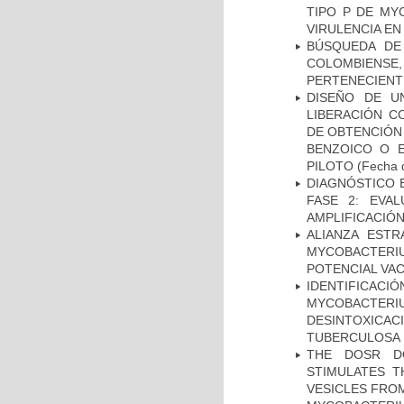
TIPO P DE MY
VIRULENCIA E
BÚSQUEDA DE
COLOMBIENS
PERTENECIENT
DISEÑO DE U
LIBERACIÓN C
DE OBTENCIÓN
BENZOICO O E
PILOTO
(Fecha d
DIAGNÓSTICO 
FASE 2: EVA
AMPLIFICACIÓN
ALIANZA ESTR
MYCOBACTERI
POTENCIAL VA
IDENTIFICACI
MYCOBACTERIU
DESINTOXICA
TUBERCULOSA
THE DOSR D
STIMULATES T
VESICLES FRO