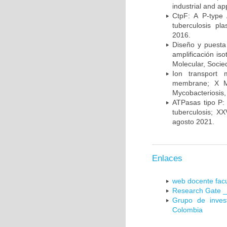
industrial and a
CtpF: A P-type
tuberculosis p
2016.
Diseño y puesta
amplificación is
Molecular, Socie
Ion transport 
membrane; X Me
Mycobacteriosis,
ATPasas tipo P: 
tuberculosis; X
agosto 2021.
Enlaces
web docente facu
Research Gate _
Grupo de inves
Colombia