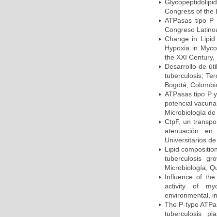
Glycopeptidolipi
Congress of the 
ATPasas tipo P 
Congreso Latinoa
Change in Lipid
Hypoxia in Mycob
the XXI Century,
Desarrollo de út
tuberculosis; Te
Bogotá, Colombi
ATPasas tipo P 
potencial vacuna
Microbiología de
CtpF, un transp
atenuación en 
Universitarios d
Lipid compositio
tuberculosis g
Microbiología, Q
Influence of th
activity of my
environmental, i
The P-type ATPas
tuberculosis p