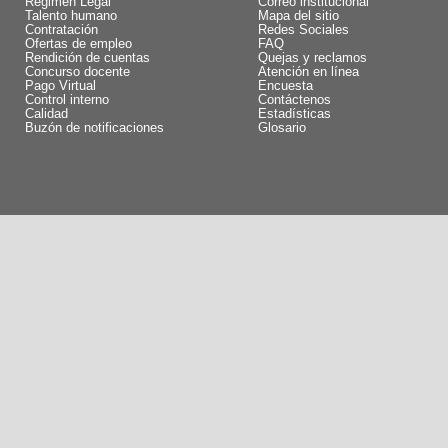
Régimen Legal
Correo institucional
Talento humano
Mapa del sitio
Contratación
Redes Sociales
Ofertas de empleo
FAQ
Rendición de cuentas
Quejas y reclamos
Concurso docente
Atención en línea
Pago Virtual
Encuesta
Control interno
Contáctenos
Calidad
Estadísticas
Buzón de notificaciones
Glosario