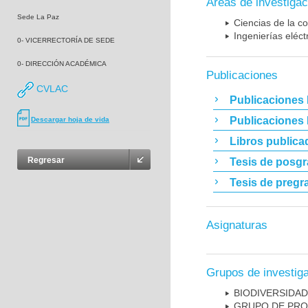
Áreas de investigac
Sede La Paz
Ciencias de la c
Ingenierías eléct
0- VICERRECTORÍA DE SEDE
0- DIRECCIÓN ACADÉMICA
Publicaciones
CVLAC
Publicaciones 
Publicaciones
Descargar hoja de vida
Libros publica
Regresar
Tesis de posg
Tesis de pregr
Asignaturas
Grupos de investig
BIODIVERSIDAD
GRUPO DE PRO