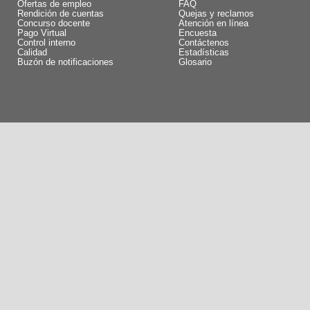
Ofertas de empleo
FAQ
Rendición de cuentas
Quejas y reclamos
Concurso docente
Atención en línea
Pago Virtual
Encuesta
Control interno
Contáctenos
Calidad
Estadísticas
Buzón de notificaciones
Glosario