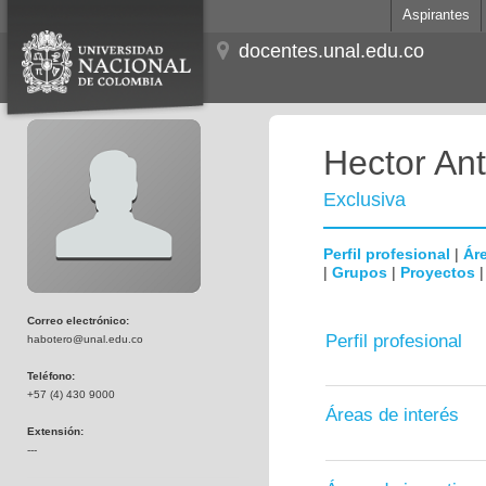
Aspirantes
docentes.unal.edu.co
Hector Ant
Exclusiva
Perfil profesional
|
Áre
|
Grupos
|
Proyectos
Correo electrónico:
Perfil profesional
habotero@unal.edu.co
Teléfono:
+57 (4) 430 9000
Áreas de interés
Extensión:
---