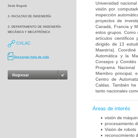
Universidad nacional
Sede Bogotá
visión por computad
inspección automática
2- FACULTAD DE INGENIERÍA
proyectos de investi
Canadá, Francia y Mé
2- DEPARTAMENTO DE INGENIERÍA
estos grupos. Como r
MECÁNICA Y MECATRÓNICA
artículos científico
CVLAC
dirigido de 13 estu
Maestría). Coordiné
Automática y la Mae
Descargar hoja de vida
Consejos y Comités e
Programa Nacional 
Miembro principal, e
Regresar
Centro de Automatiz
Caldas. También he p
tanto nacionales como
Áreas de interés
visión de máqui
procesamiento di
Visión de robots
reconocimiento 