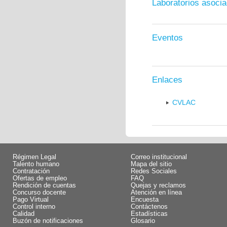
Laboratorios asoci
Eventos
Enlaces
CVLAC
Régimen Legal
Correo institucional
Talento humano
Mapa del sitio
Contratación
Redes Sociales
Ofertas de empleo
FAQ
Rendición de cuentas
Quejas y reclamos
Concurso docente
Atención en línea
Pago Virtual
Encuesta
Control interno
Contáctenos
Calidad
Estadísticas
Buzón de notificaciones
Glosario