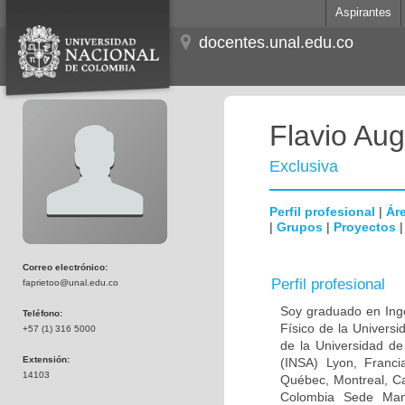
Aspirantes
docentes.unal.edu.co
Flavio Aug
Exclusiva
Perfil profesional
|
Áre
|
Grupos
|
Proyectos
Correo electrónico:
Perfil profesional
faprietoo@unal.edu.co
Soy graduado en Ingen
Teléfono:
Físico de la Univers
+57 (1) 316 5000
de la Universidad de
Extensión:
(INSA) Lyon, Franci
14103
Québec, Montreal, Ca
Colombia Sede Man