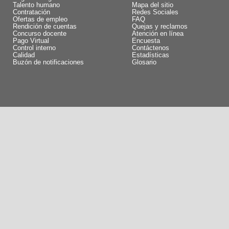
Talento humano
Mapa del sitio
Contratación
Redes Sociales
Ofertas de empleo
FAQ
Rendición de cuentas
Quejas y reclamos
Concurso docente
Atención en línea
Pago Virtual
Encuesta
Control interno
Contáctenos
Calidad
Estadísticas
Buzón de notificaciones
Glosario