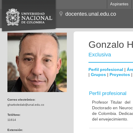
Aspirantes
docentes.unal.edu.co
Gonzalo H
Exclusiva
Perfil profesional
|
Áre
|
Grupos
|
Proyectos
Perfil profesional
Correo electrónico:
Profesor Titular de
gharboledab@unal.edu.co
Doctorado en Neuroci
de Colombia. Dedicad
Teléfono:
del envejecimiento.
11614
Extensión: