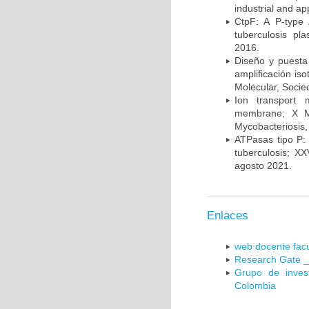
industrial and a
CtpF: A P-type
tuberculosis p
2016.
Diseño y puesta
amplificación is
Molecular, Socie
Ion transport 
membrane; X Me
Mycobacteriosis,
ATPasas tipo P: 
tuberculosis; X
agosto 2021.
Enlaces
web docente facu
Research Gate _
Grupo de inves
Colombia