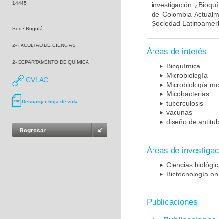
14445
investigación ¿Bioqu
de Colombia Actualme
Sociedad Latinoameric
Sede Bogotá
2- FACULTAD DE CIENCIAS
Áreas de interés
2- DEPARTAMENTO DE QUÍMICA
Bioquímica
Microbiología
CVLAC
Microbiología mo
Micobacterias
Descargar hoja de vida
tuberculosis
vacunas
diseño de antitu
Regresar
Áreas de investigac
Ciencias biológi
Biotecnología en
Publicaciones