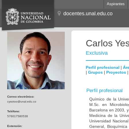
Aspirantes
docentes.unal.edu.co
Carlos Ye
Exclusiva
Perfil profesional
|
Áre
|
Grupos
|
Proyectos
Perfil profesional
Correo electrónico:
Químico de la Unive
cysotoo@unal.edu.co
M.Sc. en Microbiolo
Barcelona en 2003, y
Teléfono:
Medicina de la Univ
576017580538
Universidad Naciona
General, Bioquímica 
Extensión: