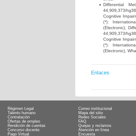
Differential 
44,909,373/hg38)
Cognitive Impairm
(*): Internati
(Electronic); Di
44,909,373/hg38)
Cognitive Impairm
(*): Internati
(Electronic), Wh
Enlaces
Régimen Legal
Correo institucional
Talento humano
Mapa del sitio
Contratación
Redes Sociales
Ofertas de empleo
FAQ
Rendición de cuentas
Quejas y reclamos
Concurso docente
Atención en línea
Pago Virtual
Encuesta