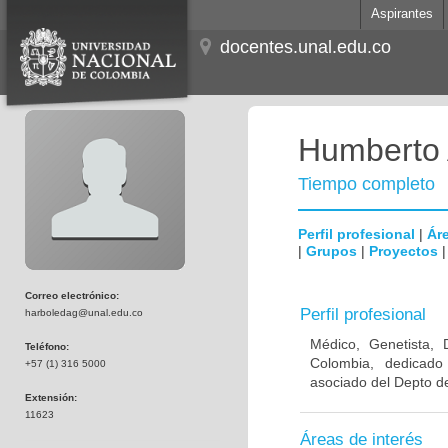
Aspirantes
docentes.unal.edu.co
Humberto 
Tiempo completo
Perfil profesional
|
Áre
|
Grupos
|
Proyectos
Correo electrónico:
Perfil profesional
harboledag@unal.edu.co
Médico, Genetista, 
Teléfono:
Colombia, dedicado
+57 (1) 316 5000
asociado del Depto de
Extensión:
11623
Áreas de interés