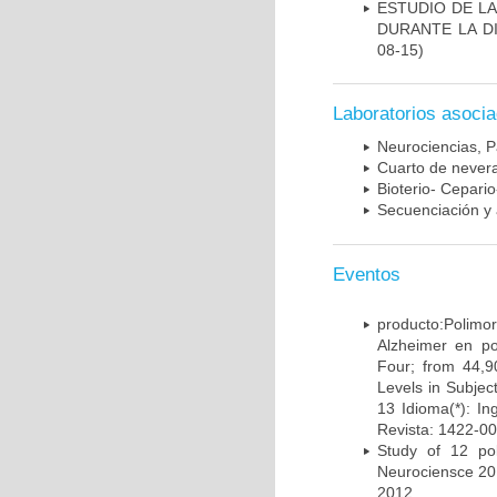
ESTUDIO DE L
DURANTE LA D
08-15)
Laboratorios asoci
Neurociencias, P
Cuarto de nevera
Bioterio- Cepario
Secuenciación y 
Eventos
producto:Poli
Alzheimer en po
Four; from 44,9
Levels in Subject
13 Idioma(*): In
Revista: 1422-00
Study of 12 pol
Neurociensce 20
2012.