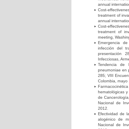
annual internati
Cost-effectivene
treatment of inv
annual internati
Cost-effectiven
treatment of in
meeting, Washing
Emergencia de 
infección del t
presentación 2
Infecciosas, Arm
Tendencia de l
pneumoniae en p
285; VIII Encuen
Colombia, mayo 
Farmacocinétic
hematológicas y n
de Cancerología,
Nacional de Inv
2012.
Efectividad de l
alogénico de me
Nacional de Inv