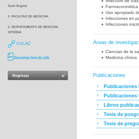
Infección de vías
Sede Bogotá
Farmacocinética 
Uso apropiado d
2- FACULTAD DE MEDICINA
Infecciones en p
Infecciones micó
2- DEPARTAMENTO DE MEDICINA
INTERNA
Áreas de investigac
CVLAC
Ciencias de la sa
Medicina clínica
Descargar hoja de vida
Publicaciones
Regresar
Publicaciones 
Publicaciones
Libros publica
Tesis de posg
Tesis de pregr