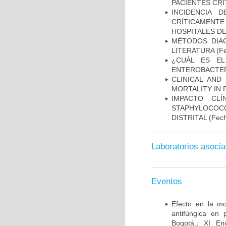
PACIENTES CR
INCIDENCIA 
CRÍTICAMENT
HOSPITALES D
MÉTODOS DIAG
LITERATURA
(Fe
¿CUÁL ES EL
ENTEROBACTER
CLINICAL AND
MORTALITY IN 
IMPACTO CL
STAPHYLOCOCCU
DISTRITAL
(Fech
Laboratorios asoci
Eventos
Efecto en la mo
antifúngica en 
Bogotá.; XI En