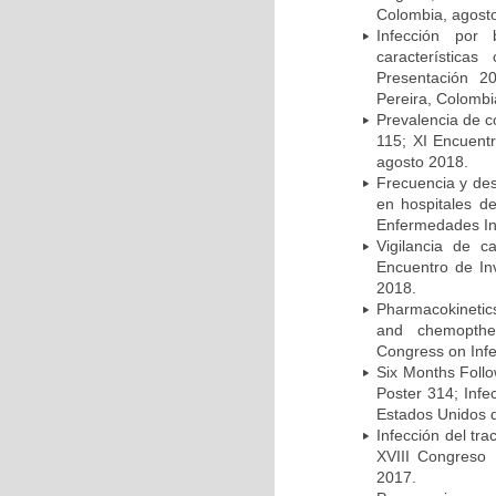
Colombia, agost
Infección por 
característica
Presentación 2
Pereira, Colombi
Prevalencia de c
115; XI Encuent
agosto 2018.
Frecuencia y des
en hospitales d
Enfermedades Inf
Vigilancia de 
Encuentro de In
2018.
Pharmacokinetics
and chemopther
Congress on Infe
Six Months Follow
Poster 314; Infe
Estados Unidos d
Infección del tra
XVIII Congreso
2017.