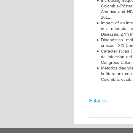
Increasing frequ
Colombia-Póster
America and HIV
2011.
Impact of an int
in a neonatal u
Diseases, 27th I
Diagnóstico mo
críticos.; XXI C
Características 
de infección del
Congreso Colombi
Métodos diagnóst
la literatura co
Colombia, octub
Enlaces