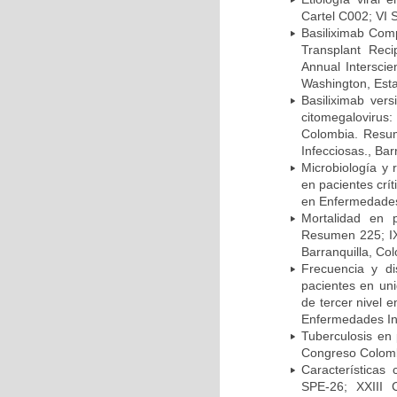
Cartel C002; VI 
Basiliximab Comp
Transplant Reci
Annual Intersci
Washington, Est
Basiliximab vers
citomegalovirus:
Colombia. Resum
Infecciosas., Ba
Microbiología y 
en pacientes crí
en Enfermedades 
Mortalidad en 
Resumen 225; IX
Barranquilla, Co
Frecuencia y d
pacientes en uni
de tercer nivel 
Enfermedades Inf
Tuberculosis en
Congreso Colomb
Características
SPE-26; XXIII 