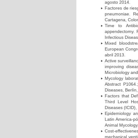
agosto 2014.
Factores de ries
pneumoniae. Re
Cartagena, Colo
Time to Antibio
appendectomy. P
Infectious Disea
Mixed bloodstr
European Congres
abril 2013.
Active surveillan
improving dise
Microbiology and 
Mycology laborat
Abstract P1064.
Diseases, Berlín,
Factors that Def
Third Level Hos
Diseases (ICID), 
Epidemiology and
Latin America-pó
Animal Mycology,
Cost-effectivene
mechanical vent