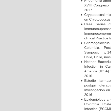
Pneumonia among 
XVIII Congreso
2017.
Cryptococcal mix
on Cryptococcus 
Case Series o
Immunosupress
Immunocompromi
clinical Practice
Citomegalovirus
Colombia. Pos
Symposium ¿ 14th
Chile, Chile, no
Neither Bacteri
Infection in Ca
America (IDSA) 
2016.
Estudio farmac
postquimiotera
Investigación en
2016.
Epidemiology and 
Colombia. Post
Infection (ECCMI