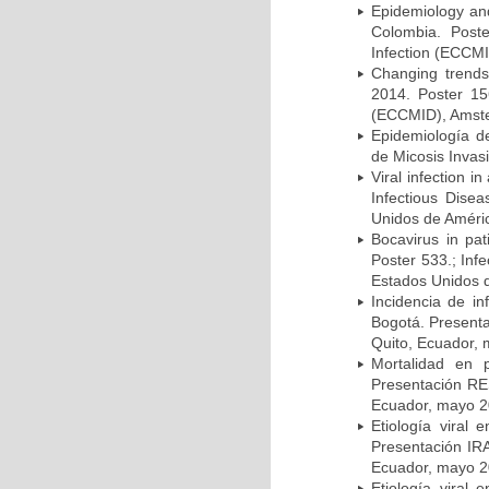
Epidemiology and 
Colombia. Post
Infection (ECCMI
Changing trends
2014. Poster 15
(ECCMID), Amster
Epidemiología d
de Micosis Invas
Viral infection i
Infectious Dise
Unidos de Améric
Bocavirus in pat
Poster 533.; Inf
Estados Unidos d
Incidencia de i
Bogotá. Presenta
Quito, Ecuador,
Mortalidad en 
Presentación RE
Ecuador, mayo 2
Etiología viral
Presentación IRA
Ecuador, mayo 2
Etiología viral