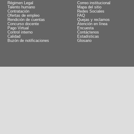
Régimen Legal
Correo institucional
Talento humano
Mapa del sitio
Contratación
Redes Sociales
Ofertas de empleo
FAQ
Rendición de cuentas
Quejas y reclamos
Concurso docente
Atención en línea
Pago Virtual
Encuesta
Control interno
Contáctenos
Calidad
Estadísticas
Buzón de notificaciones
Glosario