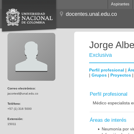
Aspirantes
docentes.unal.edu.co
Jorge Albe
Exclusiva
Perfil profesional
|
Áre
|
Grupos
|
Proyectos
Correo electrónico:
Perfil profesional
jacortesl@unal.edu.co
Médico especialista e
Teléfono:
+57 (1) 316 5000
Extensión:
Áreas de interés
15011
Neumonía por vi