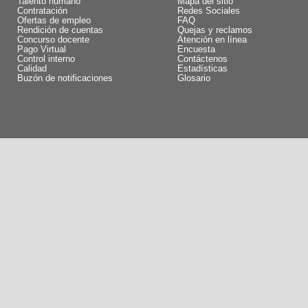
Talento humano
Mapa del sitio
Contratación
Redes Sociales
Ofertas de empleo
FAQ
Rendición de cuentas
Quejas y reclamos
Concurso docente
Atención en línea
Pago Virtual
Encuesta
Control interno
Contáctenos
Calidad
Estadísticas
Buzón de notificaciones
Glosario