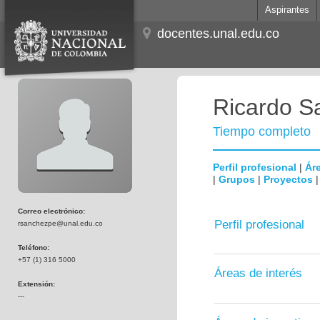
Aspirantes
docentes.unal.edu.co
Ricardo S
Tiempo completo
Perfil profesional
|
Áre
|
Grupos
|
Proyectos
Correo electrónico:
Perfil profesional
rsanchezpe@unal.edu.co
Teléfono:
+57 (1) 316 5000
Áreas de interés
Extensión:
---