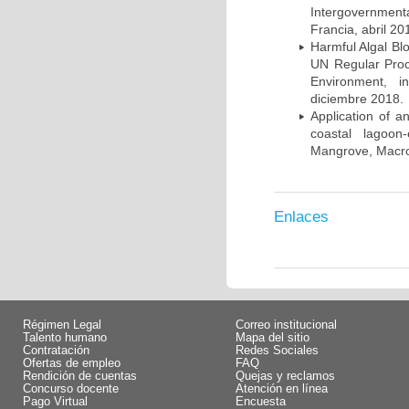
Intergovernmen
Francia, abril 20
Harmful Algal Bl
UN Regular Proc
Environment, i
diciembre 2018.
Application of a
coastal lagoon
Mangrove, Macro
Enlaces
Régimen Legal
Correo institucional
Talento humano
Mapa del sitio
Contratación
Redes Sociales
Ofertas de empleo
FAQ
Rendición de cuentas
Quejas y reclamos
Concurso docente
Atención en línea
Pago Virtual
Encuesta