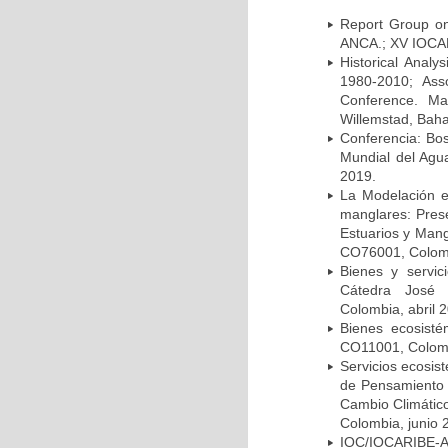
Report Group on
ANCA.; XV IOCAR
Historical Analy
1980-2010; Asso
Conference. Ma
Willemstad, Bah
Conferencia: Bo
Mundial del Agu
2019.
La Modelación e
manglares: Prese
Estuarios y Man
CO76001, Colom
Bienes y servic
Cátedra José
Colombia, abril 
Bienes ecosist
CO11001, Colombi
Servicios ecosis
de Pensamiento 
Cambio Climático
Colombia, junio 
IOC/IOCARIBE-