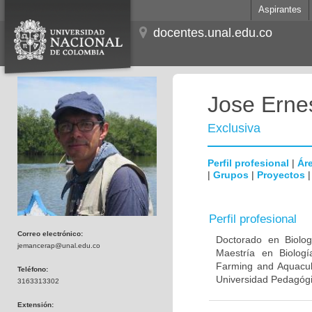
Aspirantes
docentes.unal.edu.co
Jose Erne
Exclusiva
Perfil profesional
|
Áre
|
Grupos
|
Proyectos
Perfil profesional
Correo electrónico:
Doctorado en Biologí
jemancerap@unal.edu.co
Maestría en Biologí
Farming and Aquacult
Teléfono:
Universidad Pedagógi
3163313302
Extensión: