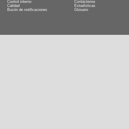
Control interno
Contáctenos
Calidad
Estadísticas
Buzón de notificaciones
Glosario