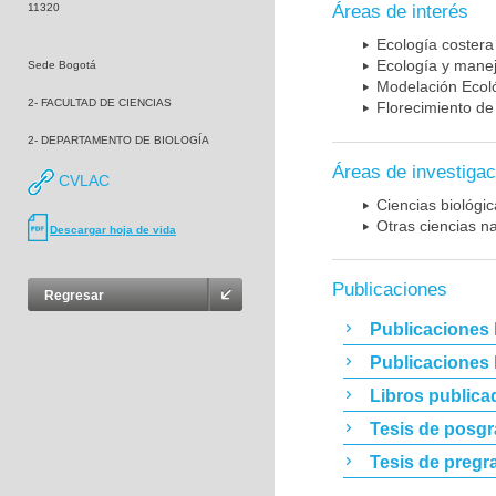
11320
Áreas de interés
Ecología costera
Ecología y mane
Sede Bogotá
Modelación Ecol
2- FACULTAD DE CIENCIAS
Florecimiento de
2- DEPARTAMENTO DE BIOLOGÍA
Áreas de investigac
CVLAC
Ciencias biológi
Otras ciencias n
Descargar hoja de vida
Publicaciones
Regresar
Publicaciones 
Publicaciones
Libros publica
Tesis de posg
Tesis de pregr