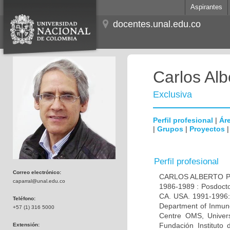
Aspirantes
docentes.unal.edu.co
Carlos Alb
Exclusiva
Perfil profesional
|
Áre
|
Grupos
|
Proyectos
Perfil profesional
Correo electrónico:
CARLOS ALBERTO PAR
caparral@unal.edu.co
1986-1989 : Posdocto
CA. USA. 1991-1996: 
Teléfono:
Department of Inmuno
+57 (1) 316 5000
Centre OMS, Univers
Fundación Instituto
Extensión: