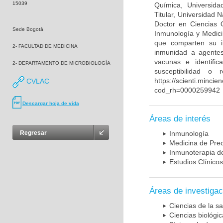
15039
Química, Universida
Titular, Universidad
Doctor en Ciencias 
Sede Bogotá
Inmunología y Medici
que comparten su in
2- FACULTAD DE MEDICINA
inmunidad a agentes 
vacunas e identifi
2- DEPARTAMENTO DE MICROBIOLOGÍA
susceptibilidad o
https://scienti.mincie
CVLAC
cod_rh=0000259942
Descargar hoja de vida
Áreas de interés
Regresar
Inmunología
Medicina de Prec
Inmunoterapia d
Estudios Clínicos
Áreas de investigac
Ciencias de la sa
Ciencias biológi