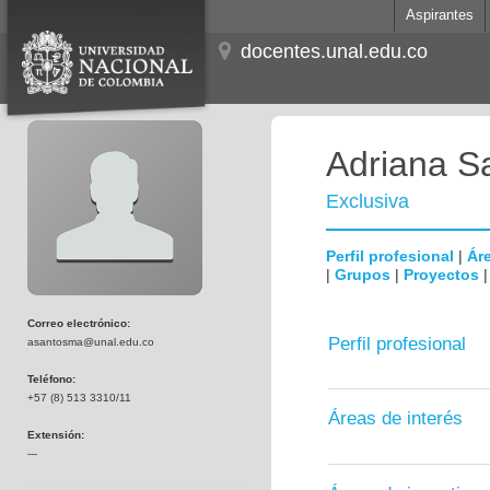
Aspirantes
docentes.unal.edu.co
Adriana S
Exclusiva
Perfil profesional
|
Áre
|
Grupos
|
Proyectos
Correo electrónico:
Perfil profesional
asantosma@unal.edu.co
Teléfono:
+57 (8) 513 3310/11
Áreas de interés
Extensión:
---