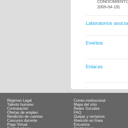
CONOCIMIENTO
2009-04-19)
Laboratorios asoci
Eventos
Enlaces
Régimen Legal
Correo institucional
Talento humano
Mapa del sitio
Contratación
Redes Sociales
Ofertas de empleo
FAQ
Rendición de cuentas
Quejas y reclamos
Concurso docente
Atención en línea
Pago Virtual
Encuesta