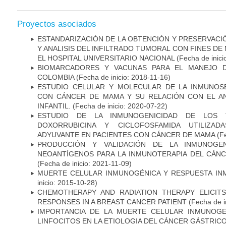
Proyectos asociados
ESTANDARIZACIÓN DE LA OBTENCIÓN Y PRESERVAC
Y ANALISIS DEL INFILTRADO TUMORAL CON FINES DE
EL HOSPITAL UNIVERSITARIO NACIONAL
(Fecha de inici
BIOMARCADORES Y VACUNAS PARA EL MANEJO 
COLOMBIA
(Fecha de inicio: 2018-11-16)
ESTUDIO CELULAR Y MOLECULAR DE LA INMUNOS
CON CÁNCER DE MAMA Y SU RELACIÓN CON EL A
INFANTIL.
(Fecha de inicio: 2020-07-22)
ESTUDIO DE LA INMUNOGENICIDAD DE LOS 
DOXORRUBICINA Y CICLOFOSFAMIDA UTILIZA
ADYUVANTE EN PACIENTES CON CÁNCER DE MAMA
(Fe
PRODUCCIÓN Y VALIDACIÓN DE LA INMUNOGE
NEOANTÍGENOS PARA LA INMUNOTERAPIA DEL CÁNC
(Fecha de inicio: 2021-11-09)
MUERTE CELULAR INMUNOGÉNICA Y RESPUESTA IN
inicio: 2015-10-28)
CHEMOTHERAPY AND RADIATION THERAPY ELICIT
RESPONSES IN A BREAST CANCER PATIENT
(Fecha de i
IMPORTANCIA DE LA MUERTE CELULAR INMUNOGE
LINFOCITOS EN LA ETIOLOGIA DEL CÁNCER GÁSTRIC