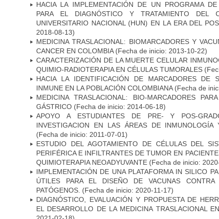
HACIA LA IMPLEMENTACIÓN DE UN PROGRAMA DE
PARA EL DIAGNÓSTICO Y TRATAMIENTO DEL 
UNIVERSITARIO NACIONAL (HUN) EN LA ERA DEL PO
2018-08-13)
MEDICINA TRASLACIONAL: BIOMARCADORES Y VACU
CANCER EN COLOMBIA
(Fecha de inicio: 2013-10-22)
CARACTERIZACIÓN DE LA MUERTE CELULAR INMUNOG
QUIMIO-RADIOTERAPIA EN CÉLULAS TUMORALES
(Fech
HACIA LA IDENTIFICACIÓN DE MARCADORES DE 
INMUNE EN LA POBLACIÓN COLOMBIANA
(Fecha de inic
MEDICINA TRASLACIONAL: BIO-MARCADORES PAR
GÁSTRICO
(Fecha de inicio: 2014-06-18)
APOYO A ESTUDIANTES DE PRE- Y POS-GRAD
INVESTIGACION EN LAS ÁREAS DE INMUNOLOGÍA 
(Fecha de inicio: 2011-07-01)
ESTUDIO DEL AGOTAMIENTO DE CÉLULAS DEL SI
PERIFÉRICA E INFILTRANTES DE TUMOR EN PACIENT
QUIMIOTERAPIA NEOADYUVANTE
(Fecha de inicio: 2020
IMPLEMENTACIÓN DE UNA PLATAFORMA IN SILICO PA
ÚTILES PARA EL DISEÑO DE VACUNAS CONTRA 
PATÓGENOS.
(Fecha de inicio: 2020-11-17)
DIAGNÓSTICO, EVALUACIÓN Y PROPUESTA DE HERR
EL DESARROLLO DE LA MEDICINA TRASLACIONAL E
2021-02-18)