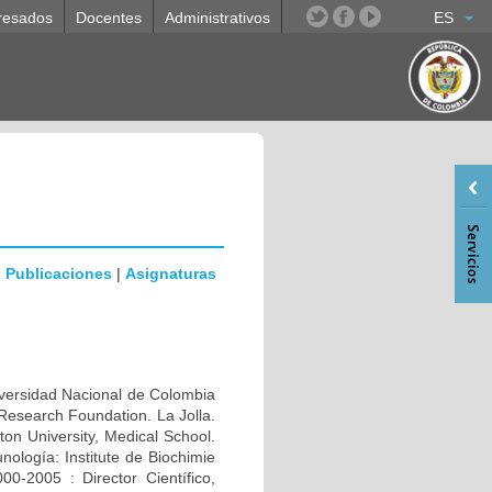
resados
Docentes
Administrativos
ES
|
Publicaciones
|
Asignaturas
rsidad Nacional de Colombia
Research Foundation. La Jolla.
n University, Medical School.
ología: Institute de Biochimie
0-2005 : Director Científico,