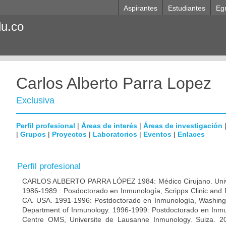
Aspirantes
Estudiantes
Eg
du.co
Carlos Alberto Parra Lopez
Exclusiva
Perfil profesional
|
Áreas de interés
|
Áreas de investigación
|
Grupos
|
Proyectos
|
Laboratorios
|
Eventos
|
Enlaces
Perfil profesional
CARLOS ALBERTO PARRA LÓPEZ 1984: Médico Cirujano. Unive
1986-1989 : Posdoctorado en Inmunología, Scripps Clinic and 
CA. USA. 1991-1996: Postdoctorado en Inmunología, Washingto
Department of Inmunology. 1996-1999: Postdoctorado en Inmun
Centre OMS, Universite de Lausanne Inmunology. Suiza. 200