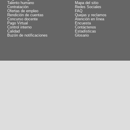
Talento humano
Mapa del sitio
Contratación
Redes Sociales
Ofertas de empleo
FAQ
Rendición de cuentas
Quejas y reclamos
Concurso docente
Atención en línea
Pago Virtual
Encuesta
Control interno
Contáctenos
Calidad
Estadísticas
Buzón de notificaciones
Glosario