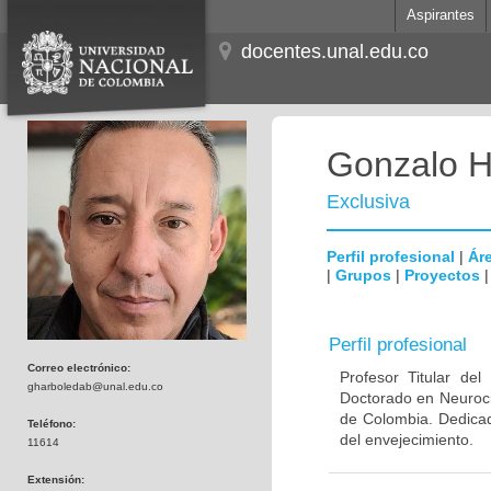
Aspirantes
docentes.unal.edu.co
Gonzalo H
Exclusiva
Perfil profesional
|
Áre
|
Grupos
|
Proyectos
Perfil profesional
Correo electrónico:
Profesor Titular de
gharboledab@unal.edu.co
Doctorado en Neuroci
de Colombia. Dedicad
Teléfono:
del envejecimiento.
11614
Extensión: