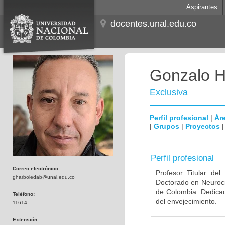
Aspirantes
docentes.unal.edu.co
Gonzalo H
Exclusiva
Perfil profesional
|
Áre
|
Grupos
|
Proyectos
Perfil profesional
Correo electrónico:
Profesor Titular de
gharboledab@unal.edu.co
Doctorado en Neuroci
de Colombia. Dedicad
Teléfono:
del envejecimiento.
11614
Extensión: