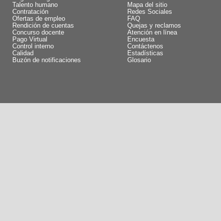
Talento humano
Mapa del sitio
Contratación
Redes Sociales
Ofertas de empleo
FAQ
Rendición de cuentas
Quejas y reclamos
Concurso docente
Atención en línea
Pago Virtual
Encuesta
Control interno
Contáctenos
Calidad
Estadísticas
Buzón de notificaciones
Glosario