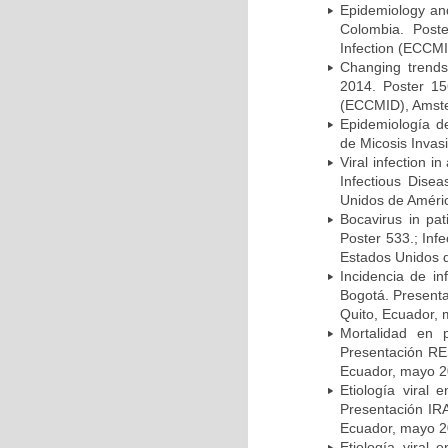
Epidemiology and 
Colombia. Post
Infection (ECCMI
Changing trends
2014. Poster 15
(ECCMID), Amster
Epidemiología d
de Micosis Invas
Viral infection i
Infectious Dise
Unidos de Améric
Bocavirus in pat
Poster 533.; Inf
Estados Unidos d
Incidencia de i
Bogotá. Presenta
Quito, Ecuador,
Mortalidad en 
Presentación RE
Ecuador, mayo 2
Etiología viral
Presentación IRA
Ecuador, mayo 2
Etiología viral