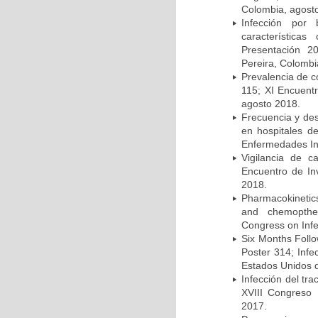
Colombia, agost
Infección por 
característica
Presentación 2
Pereira, Colombi
Prevalencia de c
115; XI Encuent
agosto 2018.
Frecuencia y des
en hospitales d
Enfermedades Inf
Vigilancia de 
Encuentro de In
2018.
Pharmacokinetics
and chemopther
Congress on Infe
Six Months Follow
Poster 314; Infe
Estados Unidos d
Infección del tra
XVIII Congreso
2017.