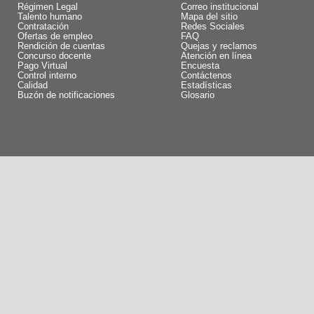
Régimen Legal
Correo institucional
Talento humano
Mapa del sitio
Contratación
Redes Sociales
Ofertas de empleo
FAQ
Rendición de cuentas
Quejas y reclamos
Concurso docente
Atención en línea
Pago Virtual
Encuesta
Control interno
Contáctenos
Calidad
Estadísticas
Buzón de notificaciones
Glosario