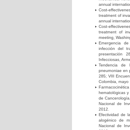
annual internati
Cost-effectivene
treatment of inv
annual internati
Cost-effectiven
treatment of in
meeting, Washing
Emergencia de 
infección del t
presentación 2
Infecciosas, Arm
Tendencia de l
pneumoniae en p
285; VIII Encuen
Colombia, mayo 
Farmacocinétic
hematológicas y n
de Cancerología,
Nacional de Inv
2012.
Efectividad de l
alogénico de me
Nacional de Inv