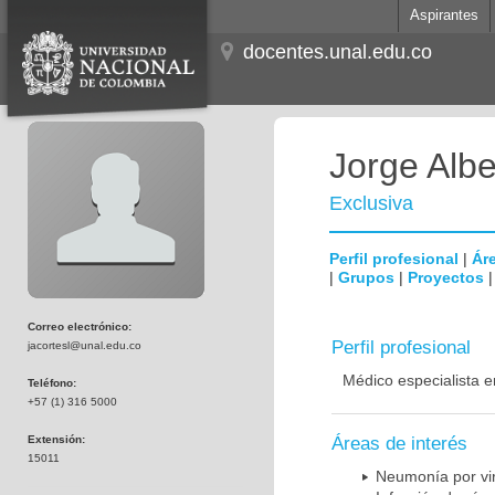
Aspirantes
docentes.unal.edu.co
Jorge Albe
Exclusiva
Perfil profesional
|
Áre
|
Grupos
|
Proyectos
Correo electrónico:
Perfil profesional
jacortesl@unal.edu.co
Médico especialista e
Teléfono:
+57 (1) 316 5000
Extensión:
Áreas de interés
15011
Neumonía por vi