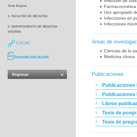
Infección de vías
Sede Bogotá
Farmacocinética 
Uso apropiado d
2- FACULTAD DE MEDICINA
Infecciones en p
Infecciones micó
2- DEPARTAMENTO DE MEDICINA
INTERNA
Áreas de investigac
CVLAC
Ciencias de la sa
Medicina clínica
Descargar hoja de vida
Publicaciones
Regresar
Publicaciones 
Publicaciones
Libros publica
Tesis de posg
Tesis de pregr