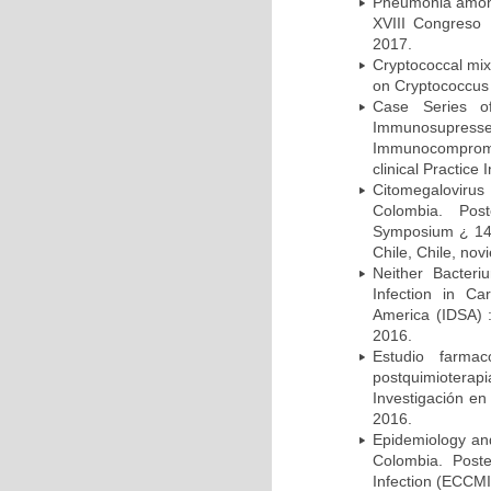
Pneumonia among 
XVIII Congreso
2017.
Cryptococcal mix
on Cryptococcus 
Case Series o
Immunosupress
Immunocompromi
clinical Practice
Citomegalovirus
Colombia. Pos
Symposium ¿ 14th
Chile, Chile, no
Neither Bacteri
Infection in Ca
America (IDSA) 
2016.
Estudio farmac
postquimiotera
Investigación en
2016.
Epidemiology and 
Colombia. Post
Infection (ECCMI