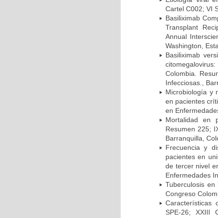
Cartel C002; VI 
Basiliximab Comp
Transplant Reci
Annual Intersci
Washington, Est
Basiliximab vers
citomegalovirus:
Colombia. Resum
Infecciosas., Ba
Microbiología y 
en pacientes crí
en Enfermedades 
Mortalidad en 
Resumen 225; IX
Barranquilla, Co
Frecuencia y d
pacientes en uni
de tercer nivel 
Enfermedades Inf
Tuberculosis en
Congreso Colomb
Características
SPE-26; XXIII 