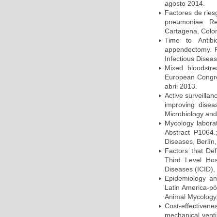
agosto 2014.
Factores de ries
pneumoniae. Re
Cartagena, Colo
Time to Antibio
appendectomy. P
Infectious Disea
Mixed bloodstr
European Congres
abril 2013.
Active surveillan
improving dise
Microbiology and 
Mycology laborat
Abstract P1064.
Diseases, Berlín,
Factors that Def
Third Level Hos
Diseases (ICID), 
Epidemiology and
Latin America-pó
Animal Mycology,
Cost-effectivene
mechanical vent