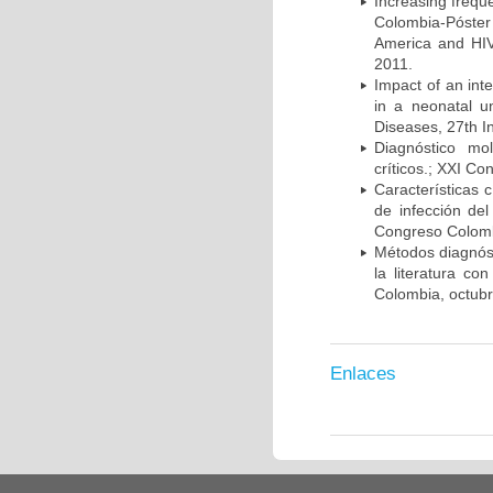
Increasing frequ
Colombia-Póster
America and HIV
2011.
Impact of an int
in a neonatal u
Diseases, 27th I
Diagnóstico mo
críticos.; XXI C
Características 
de infección del
Congreso Colombi
Métodos diagnóst
la literatura co
Colombia, octub
Enlaces