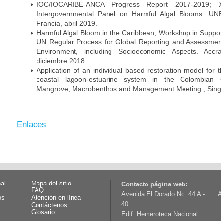
IOC/IOCARIBE-ANCA Progress Report 2017-2019; 
Intergovernmental Panel on Harmful Algal Blooms. UN
Francia, abril 2019.
Harmful Algal Bloom in the Caribbean; Workshop in Suppor
UN Regular Process for Global Reporting and Assessment
Environment, including Socioeconomic Aspects. Acc
diciembre 2018.
Application of an individual based restoration model for
coastal lagoon-estuarine system in the Colombian C
Mangrove, Macrobenthos and Management Meeting., Singap
Enlaces
nal
Mapa del sitio
Contacto página web:
FAQ
Avenida El Dorado No. 44 A -
A
os
Atención en línea
40
Contáctenos
Glosario
Edif. Hemeroteca Nacional