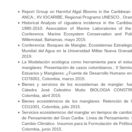
Report Group on Harmful Algal Blooms in the Caribbean
ANCA.; XV IOCARIBE, Regional Programs UNESCO., Oranjes
Historical Analysis of ciguatera incidence in the Caribb
1980-2010; Association of Marine Laboratories of the 
Conference. Marine Ecosystem Conservation and Pol
Willemstad, Bahamas, mayo 2015.
Conferencia: Bosques de Manglar, Ecosistemas Estratég
Mundial del Agua en la Universidad Militar Nueva Granad
2019.
La Modelación ecológica como herramienta para el estu
manglares: Presentación de casos colombianos.; II Seminar
Estuarios y Manglares: ¿Fuente de Desarrollo Humano en 
CO76001, Colombia, marzo 2015.
Bienes y servicios de los ecosistemas de manglar: fue
Cátedra José Celestino Mutis: BIOLOGIA CONST
Colombia, abril 2015.
Bienes ecosistémicos de los manglares: Retención d
CO11001, Colombia, julio 2015.
Servicios ecosistemicos del manglar en tiempos de cambio
de Pensamiento del Gran Caribe. Línea de Pensamiento: G
Cambio Climático. Insumos para la Formulación de Política
Colombia, junio 2015.