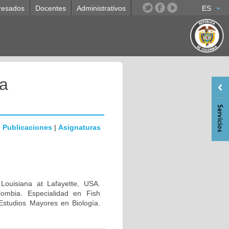
resados
Docentes
Administrativos
ES
a
|
Publicaciones
|
Asignaturas
 Louisiana at Lafayette, USA.
lombia. Especialidad en Fish
Estudios Mayores en Biología.