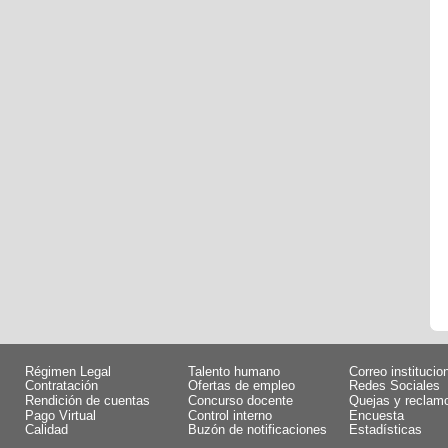
Régimen Legal
Talento humano
Correo institucio
Contratación
Ofertas de empleo
Redes Sociales
Rendición de cuentas
Concurso docente
Quejas y reclam
Pago Virtual
Control interno
Encuesta
Calidad
Buzón de notificaciones
Estadísticas