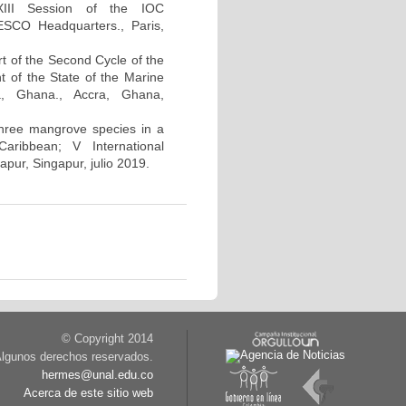
XIII Session of the IOC
ESCO Headquarters., Paris,
t of the Second Cycle of the
 of the State of the Marine
ra, Ghana., Accra, Ghana,
 three mangrove species in a
aribbean; V International
ur, Singapur, julio 2019.
© Copyright 2014
lgunos derechos reservados.
hermes@unal.edu.co
Acerca de este sitio web