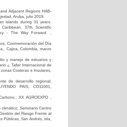
 and Adjacent Regions HAB-
tad, Aruba, julio 2019.
ean islands during 31 years:
Caribbean. 37th Scientific
icy - The Way Forward. ,
icos; Conmemoración del Día
a., Cajica, Colombia, marzo
dio y manejo de estuarios y
io ¿ Taller Internacional de
zonas Costeras e Insulares,
nte de desarrollo regional;
RUYENDO PAIS, CO11001,
e Carbono.; XX AGROEXPO ,
 climático; Seminario Centro
estión del Riesgo Frente al
s Públicas, San Andrés, isla,