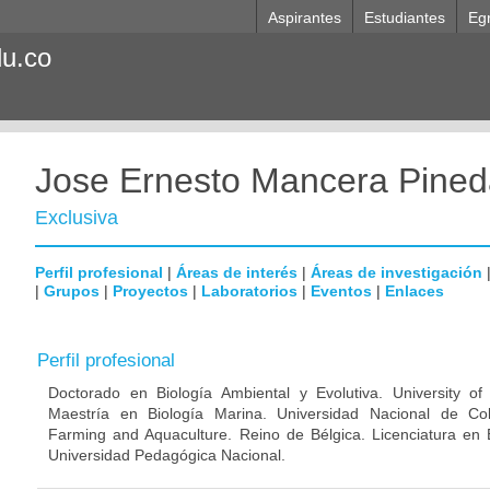
Aspirantes
Estudiantes
Eg
du.co
Jose Ernesto Mancera Pined
Exclusiva
Perfil profesional
|
Áreas de interés
|
Áreas de investigación
|
Grupos
|
Proyectos
|
Laboratorios
|
Eventos
|
Enlaces
Perfil profesional
Doctorado en Biología Ambiental y Evolutiva. University of
Maestría en Biología Marina. Universidad Nacional de Co
Farming and Aquaculture. Reino de Bélgica. Licenciatura en 
Universidad Pedagógica Nacional.