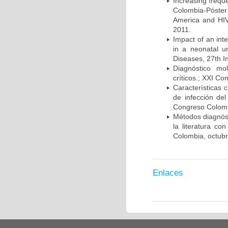
Increasing frequ
Colombia-Póster
America and HIV
2011.
Impact of an int
in a neonatal u
Diseases, 27th I
Diagnóstico mo
críticos.; XXI C
Características 
de infección del
Congreso Colombi
Métodos diagnóst
la literatura co
Colombia, octub
Enlaces