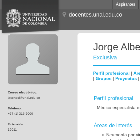
Aspirantes
docentes.unal.edu.co
Jorge Albe
Exclusiva
Perfil profesional
|
Áre
|
Grupos
|
Proyectos
Correo electrónico:
Perfil profesional
jacortesl@unal.edu.co
Médico especialista e
Teléfono:
+57 (1) 316 5000
Extensión:
Áreas de interés
15011
Neumonía por vi