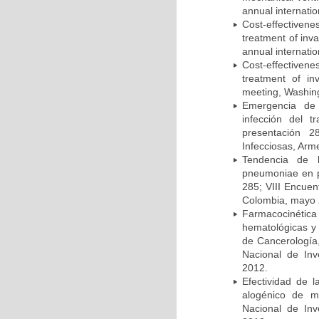
annual internati
Cost-effectivene
treatment of inv
annual internati
Cost-effectiven
treatment of in
meeting, Washing
Emergencia de 
infección del t
presentación 2
Infecciosas, Arm
Tendencia de l
pneumoniae en p
285; VIII Encuen
Colombia, mayo 
Farmacocinétic
hematológicas y n
de Cancerología,
Nacional de Inv
2012.
Efectividad de l
alogénico de me
Nacional de Inv