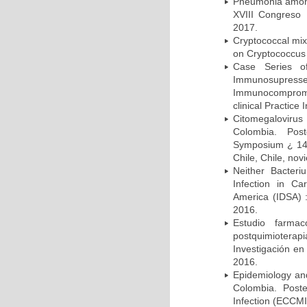
Pneumonia among 
XVIII Congreso
2017.
Cryptococcal mix
on Cryptococcus 
Case Series o
Immunosupress
Immunocompromi
clinical Practice
Citomegalovirus
Colombia. Pos
Symposium ¿ 14th
Chile, Chile, no
Neither Bacteri
Infection in Ca
America (IDSA) 
2016.
Estudio farmac
postquimiotera
Investigación en
2016.
Epidemiology and 
Colombia. Post
Infection (ECCMI