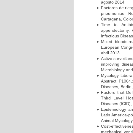
agosto 2014.
Factores de ries
pneumoniae. Re
Cartagena, Colo
Time to Antibio
appendectomy. P
Infectious Disea
Mixed bloodstr
European Congres
abril 2013.
Active surveillan
improving dise
Microbiology and 
Mycology laborat
Abstract P1064.
Diseases, Berlín,
Factors that Def
Third Level Hos
Diseases (ICID), 
Epidemiology and
Latin America-pó
Animal Mycology,
Cost-effectivene
mechanical vent