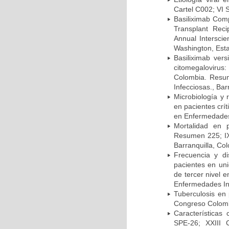
Cartel C002; VI 
Basiliximab Comp
Transplant Reci
Annual Intersci
Washington, Est
Basiliximab vers
citomegalovirus:
Colombia. Resum
Infecciosas., Ba
Microbiología y 
en pacientes crí
en Enfermedades 
Mortalidad en 
Resumen 225; IX
Barranquilla, Co
Frecuencia y d
pacientes en uni
de tercer nivel 
Enfermedades Inf
Tuberculosis en
Congreso Colomb
Características
SPE-26; XXIII 