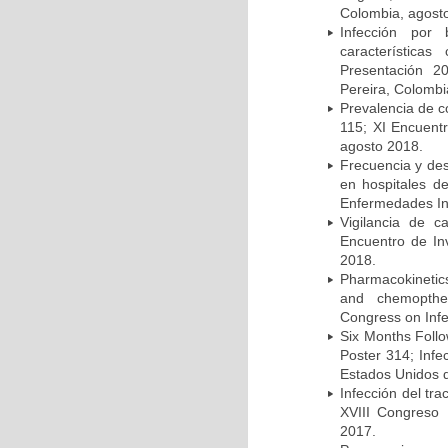
Colombia, agost
Infección por 
característica
Presentación 2
Pereira, Colombi
Prevalencia de c
115; XI Encuent
agosto 2018.
Frecuencia y des
en hospitales d
Enfermedades Inf
Vigilancia de 
Encuentro de In
2018.
Pharmacokinetics
and chemopther
Congress on Infe
Six Months Follow
Poster 314; Infe
Estados Unidos d
Infección del tra
XVIII Congreso
2017.