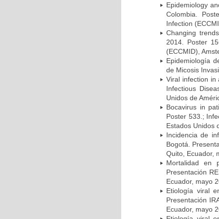
Epidemiology and 
Colombia. Post
Infection (ECCMI
Changing trends
2014. Poster 15
(ECCMID), Amster
Epidemiología d
de Micosis Invas
Viral infection i
Infectious Dise
Unidos de Améric
Bocavirus in pat
Poster 533.; Inf
Estados Unidos d
Incidencia de i
Bogotá. Presenta
Quito, Ecuador,
Mortalidad en 
Presentación RE
Ecuador, mayo 2
Etiología viral
Presentación IRA
Ecuador, mayo 2
Etiología viral