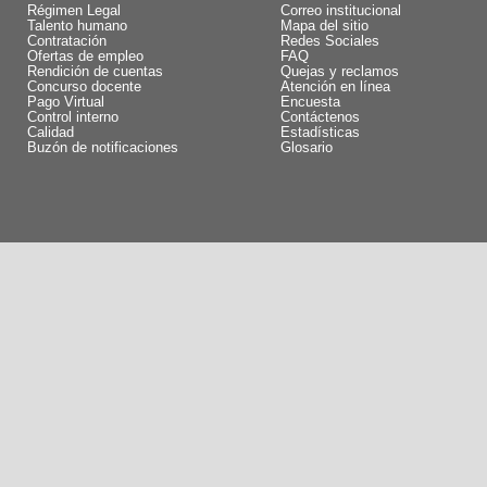
Régimen Legal
Correo institucional
Talento humano
Mapa del sitio
Contratación
Redes Sociales
Ofertas de empleo
FAQ
Rendición de cuentas
Quejas y reclamos
Concurso docente
Atención en línea
Pago Virtual
Encuesta
Control interno
Contáctenos
Calidad
Estadísticas
Buzón de notificaciones
Glosario