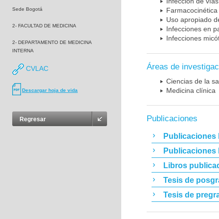
Infección de vías
Sede Bogotá
Farmacocinética 
Uso apropiado d
2- FACULTAD DE MEDICINA
Infecciones en p
Infecciones micó
2- DEPARTAMENTO DE MEDICINA
INTERNA
Áreas de investigac
CVLAC
Ciencias de la sa
Medicina clínica
Descargar hoja de vida
Publicaciones
Regresar
Publicaciones 
Publicaciones
Libros publica
Tesis de posg
Tesis de pregr