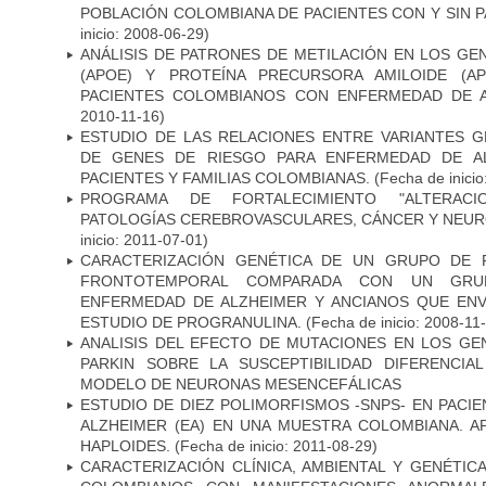
POBLACIÓN COLOMBIANA DE PACIENTES CON Y SIN 
inicio: 2008-06-29)
ANÁLISIS DE PATRONES DE METILACIÓN EN LOS GE
(APOE) Y PROTEÍNA PRECURSORA AMILOIDE (A
PACIENTES COLOMBIANOS CON ENFERMEDAD DE 
2010-11-16)
ESTUDIO DE LAS RELACIONES ENTRE VARIANTES G
DE GENES DE RIESGO PARA ENFERMEDAD DE AL
PACIENTES Y FAMILIAS COLOMBIANAS.
(Fecha de inicio
PROGRAMA DE FORTALECIMIENTO "ALTERAC
PATOLOGÍAS CEREBROVASCULARES, CÁNCER Y NEU
inicio: 2011-07-01)
CARACTERIZACIÓN GENÉTICA DE UN GRUPO DE 
FRONTOTEMPORAL COMPARADA CON UN GRU
ENFERMEDAD DE ALZHEIMER Y ANCIANOS QUE EN
ESTUDIO DE PROGRANULINA.
(Fecha de inicio: 2008-11
ANALISIS DEL EFECTO DE MUTACIONES EN LOS GE
PARKIN SOBRE LA SUSCEPTIBILIDAD DIFERENCI
MODELO DE NEURONAS MESENCEFÁLICAS
ESTUDIO DE DIEZ POLIMORFISMOS -SNPS- EN PAC
ALZHEIMER (EA) EN UNA MUESTRA COLOMBIANA. A
HAPLOIDES.
(Fecha de inicio: 2011-08-29)
CARACTERIZACIÓN CLÍNICA, AMBIENTAL Y GENÉTICA