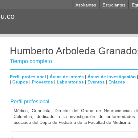
Aspirantes
Estudiantes
Eg
du.co
Humberto Arboleda Granado
Tiempo completo
Perfil profesional
|
Áreas de interés
|
Áreas de investigación
|
Grupos
|
Proyectos
|
Laboratorios
|
Eventos
|
Enlaces
Perfil profesional
Médico, Genetista, Director del Grupo de Neurociencias d
Colombia, dedicado a la investigación de enfermedades n
asociado del Depto de Pediatría de la Facultad de Medicina.