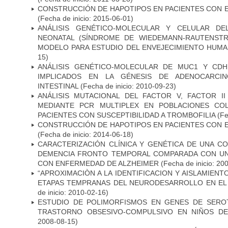
CONSTRUCCIÓN DE HAPOTIPOS EN PACIENTES CON 
(Fecha de inicio: 2015-06-01)
ANÁLISIS GENÉTICO-MOLECULAR Y CELULAR DE
NEONATAL (SÍNDROME DE WIEDEMANN-RAUTENSTR
MODELO PARA ESTUDIO DEL ENVEJECIMIENTO HUM
15)
ANÁLISIS GENÉTICO-MOLECULAR DE MUC1 Y CD
IMPLICADOS EN LA GÉNESIS DE ADENOCARCI
INTESTINAL
(Fecha de inicio: 2010-09-23)
ANÁLISIS MUTACIONAL DEL FACTOR V, FACTOR I
MEDIANTE PCR MULTIPLEX EN POBLACIONES CO
PACIENTES CON SUSCEPTIBILIDAD A TROMBOFILIA
(Fe
CONSTRUCCIÓN DE HAPOTIPOS EN PACIENTES CON 
(Fecha de inicio: 2014-06-18)
CARACTERIZACIÓN CLÍNICA Y GENÉTICA DE UNA C
DEMENCIA FRONTO TEMPORAL COMPARADA CON UN
CON ENFERMEDAD DE ALZHEIMER
(Fecha de inicio: 20
“APROXIMACIÒN A LA IDENTIFICACION Y AISLAMIEN
ETAPAS TEMPRANAS DEL NEURODESARROLLO EN EL
de inicio: 2010-02-16)
ESTUDIO DE POLIMORFISMOS EN GENES DE SERO
TRASTORNO OBSESIVO-COMPULSIVO EN NIÑOS DE
2008-08-15)