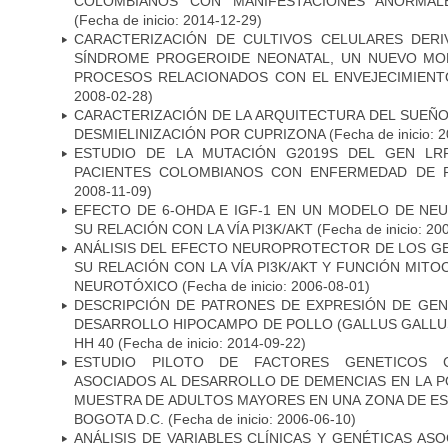
COLOMBIANOS CON MANIFESTACIONES ANORMAL
(Fecha de inicio: 2014-12-29)
CARACTERIZACIÓN DE CULTIVOS CELULARES DER
SÍNDROME PROGEROIDE NEONATAL, UN NUEVO MO
PROCESOS RELACIONADOS CON EL ENVEJECIMIEN
2008-02-28)
CARACTERIZACIÓN DE LA ARQUITECTURA DEL SUEÑ
DESMIELINIZACIÓN POR CUPRIZONA
(Fecha de inicio: 
ESTUDIO DE LA MUTACIÓN G2019S DEL GEN LR
PACIENTES COLOMBIANOS CON ENFERMEDAD DE 
2008-11-09)
EFECTO DE 6-OHDA E IGF-1 EN UN MODELO DE NE
SU RELACIÓN CON LA VÍA PI3K/AKT
(Fecha de inicio: 20
ANÁLISIS DEL EFECTO NEUROPROTECTOR DE LOS GEN
SU RELACIÓN CON LA VÍA PI3K/AKT Y FUNCIÓN MIT
NEUROTÓXICO
(Fecha de inicio: 2006-08-01)
DESCRIPCIÓN DE PATRONES DE EXPRESIÓN DE GEN
DESARROLLO HIPOCAMPO DE POLLO (GALLUS GALLUS)
HH 40
(Fecha de inicio: 2014-09-22)
ESTUDIO PILOTO DE FACTORES GENETICOS C
ASOCIADOS AL DESARROLLO DE DEMENCIAS EN LA PO
MUESTRA DE ADULTOS MAYORES EN UNA ZONA DE E
BOGOTA D.C.
(Fecha de inicio: 2006-06-10)
ANÁLISIS DE VARIABLES CLÍNICAS Y GENÉTICAS AS