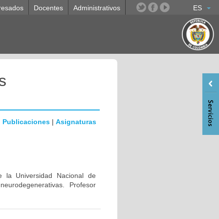
resados
Docentes
Administrativos
ES
s
|
Publicaciones
|
Asignaturas
e la Universidad Nacional de
eurodegenerativas. Profesor