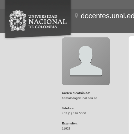
docentes.unal.e
Correo electrónico:
harboledag@unal.edu.co
Teléfono:
+57 (1) 316 5000
Extensión:
11623