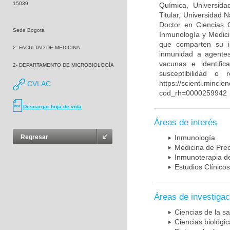
15039
Química, Universida
Titular, Universidad
Doctor en Ciencias 
Sede Bogotá
Inmunología y Medici
que comparten su in
2- FACULTAD DE MEDICINA
inmunidad a agentes 
vacunas e identifi
2- DEPARTAMENTO DE MICROBIOLOGÍA
susceptibilidad o
https://scienti.mincie
CVLAC
cod_rh=0000259942
Descargar hoja de vida
Áreas de interés
Regresar
Inmunología
Medicina de Prec
Inmunoterapia d
Estudios Clínicos
Áreas de investigac
Ciencias de la sa
Ciencias biológi