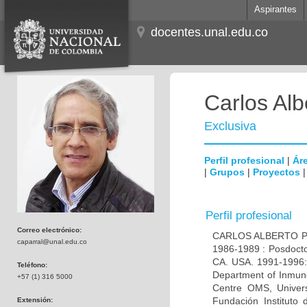
Aspirantes
docentes.unal.edu.co
Carlos Alb
Exclusiva
Perfil profesional
|
Áre
|
Grupos
|
Proyectos
Perfil profesional
Correo electrónico:
CARLOS ALBERTO PAR
caparral@unal.edu.co
1986-1989 : Posdocto
CA. USA. 1991-1996: 
Teléfono:
Department of Inmuno
+57 (1) 316 5000
Centre OMS, Univers
Fundación Instituto
Extensión: