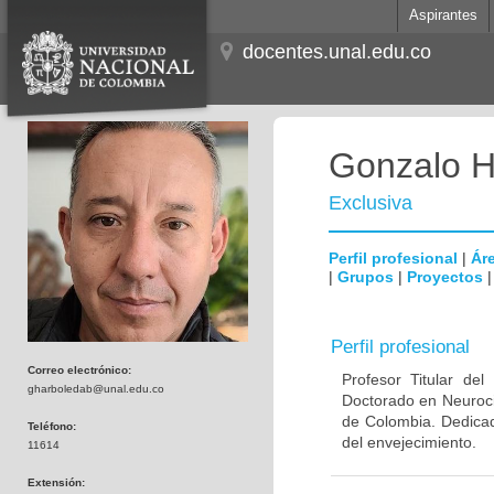
Aspirantes
docentes.unal.edu.co
Gonzalo H
Exclusiva
Perfil profesional
|
Áre
|
Grupos
|
Proyectos
Perfil profesional
Correo electrónico:
Profesor Titular de
gharboledab@unal.edu.co
Doctorado en Neuroci
de Colombia. Dedicad
Teléfono:
del envejecimiento.
11614
Extensión: