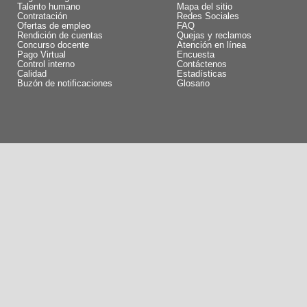
Talento humano
Mapa del sitio
Contratación
Redes Sociales
Ofertas de empleo
FAQ
Rendición de cuentas
Quejas y reclamos
Concurso docente
Atención en línea
Pago Virtual
Encuesta
Control interno
Contáctenos
Calidad
Estadísticas
Buzón de notificaciones
Glosario