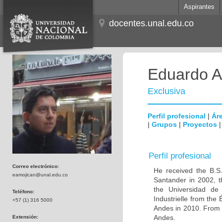
Aspirantes
docentes.unal.edu.co
Eduardo Al
Exclusiva
Perfil profesional
|
Áre
|
Grupos
|
Proyectos
Perfil profesional
Correo electrónico:
He received the B.S.
eamojican@unal.edu.co
Santander in 2002, t
the Universidad de
Teléfono:
Industrielle from th
+57 (1) 316 5000
Andes in 2010. From 
Andes.
Extensión: