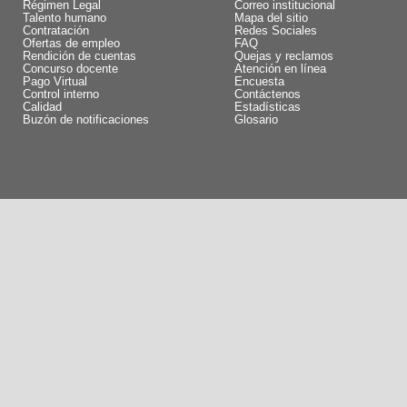
Régimen Legal
Correo institucional
Talento humano
Mapa del sitio
Contratación
Redes Sociales
Ofertas de empleo
FAQ
Rendición de cuentas
Quejas y reclamos
Concurso docente
Atención en línea
Pago Virtual
Encuesta
Control interno
Contáctenos
Calidad
Estadísticas
Buzón de notificaciones
Glosario