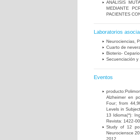
ANÁLISIS MUT
MEDIANTE PC
PACIENTES CON
Laboratorios asoci
Neurociencias, P
Cuarto de nevera
Bioterio- Cepario
Secuenciación y 
Eventos
producto:Poli
Alzheimer en po
Four; from 44,9
Levels in Subject
13 Idioma(*): In
Revista: 1422-00
Study of 12 pol
Neurociensce 20
2012.