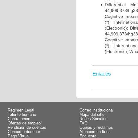
Differential 
44,909,373/hg38)
Cognitive Impairm
(*): Internati
(Electronic); Di
44,909,373/hg38)
Cognitive Impairm
(*): Internati
(Electronic), Wh
Enlaces
Régimen Legal
Correo institucional
Talento humano
Mapa del sitio
Contratación
Redes Sociales
Ofertas de empleo
FAQ
Rendición de cuentas
Quejas y reclamos
Concurso docente
Atención en línea
Pago Virtual
Encuesta