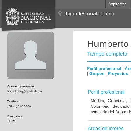
Aspirantes
docentes.unal.edu.co
Humberto 
Tiempo completo
Perfil profesional
|
Áre
|
Grupos
|
Proyectos
Correo electrónico:
Perfil profesional
harboledag@unal.edu.co
Médico, Genetista, 
Teléfono:
Colombia, dedicado
+57 (1) 316 5000
asociado del Depto de
Extensión:
11623
Áreas de interés