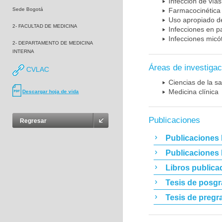
Infección de vías
Sede Bogotá
Farmacocinética 
Uso apropiado d
2- FACULTAD DE MEDICINA
Infecciones en p
Infecciones micó
2- DEPARTAMENTO DE MEDICINA
INTERNA
Áreas de investigac
CVLAC
Ciencias de la sa
Medicina clínica
Descargar hoja de vida
Publicaciones
Regresar
Publicaciones 
Publicaciones
Libros publica
Tesis de posg
Tesis de pregr