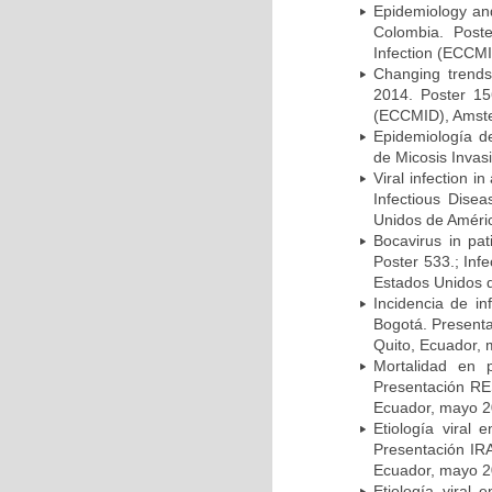
Epidemiology and 
Colombia. Post
Infection (ECCMI
Changing trends
2014. Poster 15
(ECCMID), Amster
Epidemiología d
de Micosis Invas
Viral infection i
Infectious Dise
Unidos de Améric
Bocavirus in pat
Poster 533.; Inf
Estados Unidos d
Incidencia de i
Bogotá. Presenta
Quito, Ecuador,
Mortalidad en 
Presentación RE
Ecuador, mayo 2
Etiología viral
Presentación IRA
Ecuador, mayo 2
Etiología viral