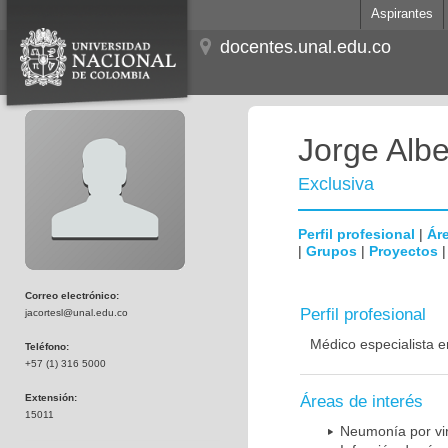
Aspirantes
docentes.unal.edu.co
Jorge Albe
Exclusiva
Perfil profesional
|
Áre
|
Grupos
|
Proyectos
Correo electrónico:
Perfil profesional
jacortesl@unal.edu.co
Médico especialista e
Teléfono:
+57 (1) 316 5000
Extensión:
Áreas de interés
15011
Neumonía por vi