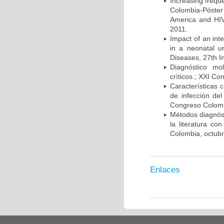
Increasing frequ
Colombia-Póster
America and HIV
2011.
Impact of an int
in a neonatal u
Diseases, 27th I
Diagnóstico mo
críticos.; XXI C
Características 
de infección del
Congreso Colombi
Métodos diagnóst
la literatura co
Colombia, octub
Enlaces