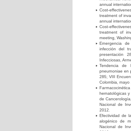
annual internati
Cost-effectivene
treatment of inv
annual internati
Cost-effectiven
treatment of in
meeting, Washing
Emergencia de 
infección del t
presentación 2
Infecciosas, Arm
Tendencia de l
pneumoniae en p
285; VIII Encuen
Colombia, mayo 
Farmacocinétic
hematológicas y n
de Cancerología,
Nacional de Inv
2012.
Efectividad de l
alogénico de me
Nacional de Inv