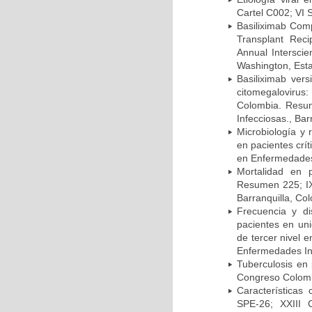
Cartel C002; VI 
Basiliximab Comp
Transplant Reci
Annual Intersci
Washington, Est
Basiliximab vers
citomegalovirus:
Colombia. Resum
Infecciosas., Ba
Microbiología y 
en pacientes crí
en Enfermedades 
Mortalidad en 
Resumen 225; IX
Barranquilla, Co
Frecuencia y d
pacientes en uni
de tercer nivel 
Enfermedades Inf
Tuberculosis en
Congreso Colomb
Características
SPE-26; XXIII 