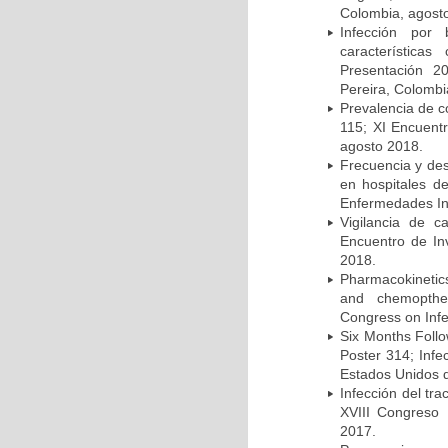
Colombia, agost
Infección por 
característica
Presentación 2
Pereira, Colombi
Prevalencia de c
115; XI Encuent
agosto 2018.
Frecuencia y des
en hospitales d
Enfermedades Inf
Vigilancia de 
Encuentro de In
2018.
Pharmacokinetics
and chemopther
Congress on Infe
Six Months Follow
Poster 314; Infe
Estados Unidos d
Infección del tra
XVIII Congreso
2017.