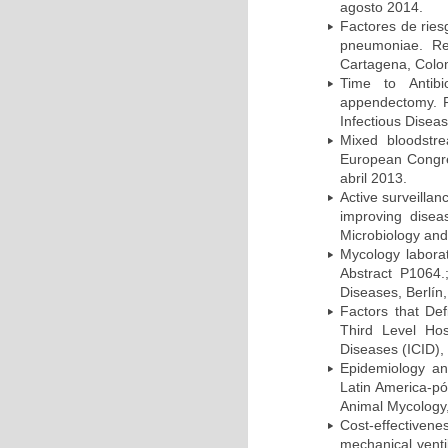
agosto 2014.
Factores de ries
pneumoniae. Re
Cartagena, Colo
Time to Antibio
appendectomy. P
Infectious Disea
Mixed bloodstr
European Congres
abril 2013.
Active surveillan
improving dise
Microbiology and 
Mycology laborat
Abstract P1064.
Diseases, Berlín,
Factors that Def
Third Level Hos
Diseases (ICID), 
Epidemiology and
Latin America-pó
Animal Mycology,
Cost-effectivene
mechanical vent