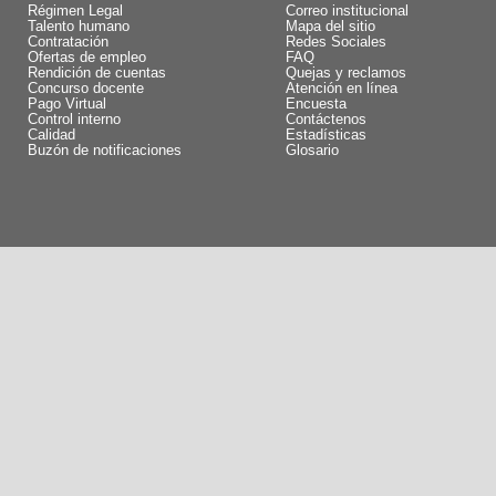
Régimen Legal
Correo institucional
Talento humano
Mapa del sitio
Contratación
Redes Sociales
Ofertas de empleo
FAQ
Rendición de cuentas
Quejas y reclamos
Concurso docente
Atención en línea
Pago Virtual
Encuesta
Control interno
Contáctenos
Calidad
Estadísticas
Buzón de notificaciones
Glosario