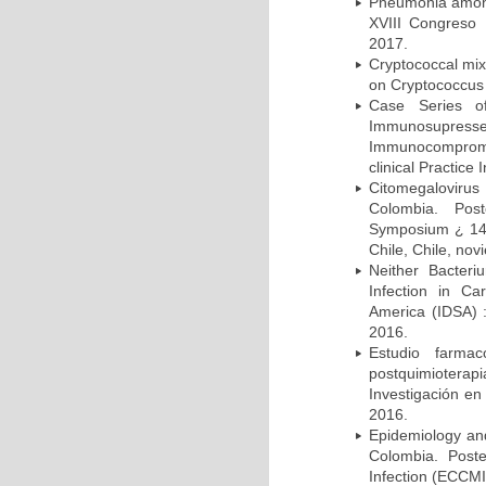
Pneumonia among 
XVIII Congreso
2017.
Cryptococcal mix
on Cryptococcus 
Case Series o
Immunosupress
Immunocompromi
clinical Practice
Citomegalovirus
Colombia. Pos
Symposium ¿ 14th
Chile, Chile, no
Neither Bacteri
Infection in Ca
America (IDSA) 
2016.
Estudio farmac
postquimiotera
Investigación en
2016.
Epidemiology and 
Colombia. Post
Infection (ECCMI