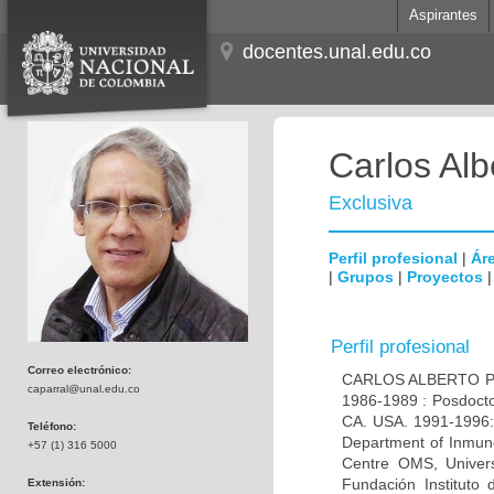
Aspirantes
docentes.unal.edu.co
Carlos Alb
Exclusiva
Perfil profesional
|
Áre
|
Grupos
|
Proyectos
Perfil profesional
Correo electrónico:
CARLOS ALBERTO PAR
caparral@unal.edu.co
1986-1989 : Posdocto
CA. USA. 1991-1996: 
Teléfono:
Department of Inmuno
+57 (1) 316 5000
Centre OMS, Univers
Fundación Instituto
Extensión: