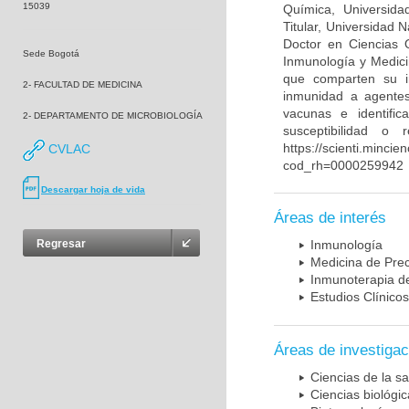
15039
Química, Universida
Titular, Universidad
Doctor en Ciencias 
Sede Bogotá
Inmunología y Medici
que comparten su in
2- FACULTAD DE MEDICINA
inmunidad a agentes 
vacunas e identifi
2- DEPARTAMENTO DE MICROBIOLOGÍA
susceptibilidad o
https://scienti.mincie
CVLAC
cod_rh=0000259942
Descargar hoja de vida
Áreas de interés
Regresar
Inmunología
Medicina de Prec
Inmunoterapia d
Estudios Clínicos
Áreas de investigac
Ciencias de la sa
Ciencias biológi