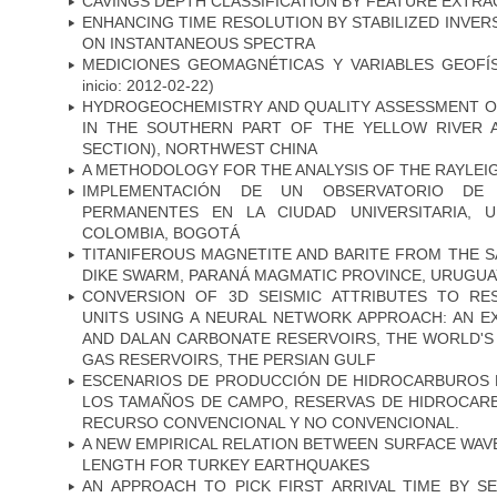
CAVINGS DEPTH CLASSIFICATION BY FEATURE EXTRA
ENHANCING TIME RESOLUTION BY STABILIZED INVER
ON INSTANTANEOUS SPECTRA
MEDICIONES GEOMAGNÉTICAS Y VARIABLES GEOFÍS
inicio: 2012-02-22)
HYDROGEOCHEMISTRY AND QUALITY ASSESSMENT 
IN THE SOUTHERN PART OF THE YELLOW RIVER A
SECTION), NORTHWEST CHINA
A METHODOLOGY FOR THE ANALYSIS OF THE RAYLEIG
IMPLEMENTACIÓN DE UN OBSERVATORIO DE M
PERMANENTES EN LA CIUDAD UNIVERSITARIA, U
COLOMBIA, BOGOTÁ
TITANIFEROUS MAGNETITE AND BARITE FROM THE 
DIKE SWARM, PARANÁ MAGMATIC PROVINCE, URUGUA
CONVERSION OF 3D SEISMIC ATTRIBUTES TO RE
UNITS USING A NEURAL NETWORK APPROACH: AN 
AND DALAN CARBONATE RESERVOIRS, THE WORLD'S
GAS RESERVOIRS, THE PERSIAN GULF
ESCENARIOS DE PRODUCCIÓN DE HIDROCARBUROS E
LOS TAMAÑOS DE CAMPO, RESERVAS DE HIDROCARB
RECURSO CONVENCIONAL Y NO CONVENCIONAL.
A NEW EMPIRICAL RELATION BETWEEN SURFACE WA
LENGTH FOR TURKEY EARTHQUAKES
AN APPROACH TO PICK FIRST ARRIVAL TIME BY S