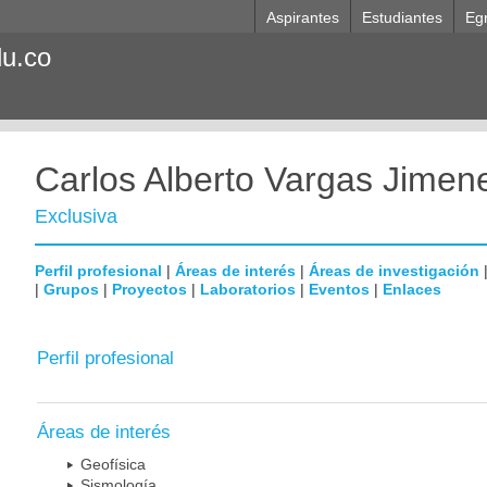
Aspirantes
Estudiantes
Eg
du.co
Carlos Alberto Vargas Jimen
Exclusiva
Perfil profesional
|
Áreas de interés
|
Áreas de investigación
|
Grupos
|
Proyectos
|
Laboratorios
|
Eventos
|
Enlaces
Perfil profesional
Áreas de interés
Geofísica
Sismología