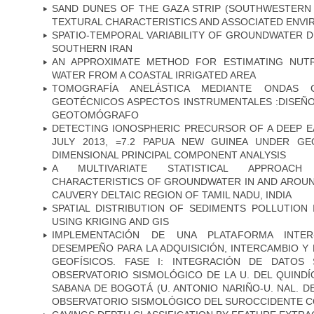
SAND DUNES OF THE GAZA STRIP (SOUTHWESTERN 
TEXTURAL CHARACTERISTICS AND ASSOCIATED ENVI
SPATIO-TEMPORAL VARIABILITY OF GROUNDWATER DE
SOUTHERN IRAN
AN APPROXIMATE METHOD FOR ESTIMATING NUTR
WATER FROM A COASTAL IRRIGATED AREA
TOMOGRAFÍA ANELÁSTICA MEDIANTE ONDAS 
GEOTÉCNICOS ASPECTOS INSTRUMENTALES :DISEÑO
GEOTOMÓGRAFO
DETECTING IONOSPHERIC PRECURSOR OF A DEEP E
JULY 2013, =7.2 PAPUA NEW GUINEA UNDER G
DIMENSIONAL PRINCIPAL COMPONENT ANALYSIS
A MULTIVARIATE STATISTICAL APPROACH
CHARACTERISTICS OF GROUNDWATER IN AND AROUN
CAUVERY DELTAIC REGION OF TAMIL NADU, INDIA
SPATIAL DISTRIBUTION OF SEDIMENTS POLLUTION
USING KRIGING AND GIS
IMPLEMENTACIÓN DE UNA PLATAFORMA INTER-
DESEMPEÑO PARA LA ADQUISICIÓN, INTERCAMBIO 
GEOFÍSICOS. FASE I: INTEGRACIÓN DE DATOS
OBSERVATORIO SISMOLÓGICO DE LA U. DEL QUINDÍ
SABANA DE BOGOTÁ (U. ANTONIO NARIÑO-U. NAL. D
OBSERVATORIO SISMOLÓGICO DEL SUROCCIDENTE CO