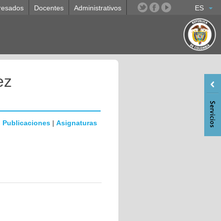
resados
Docentes
Administrativos
ES
ez
|
Publicaciones
|
Asignaturas