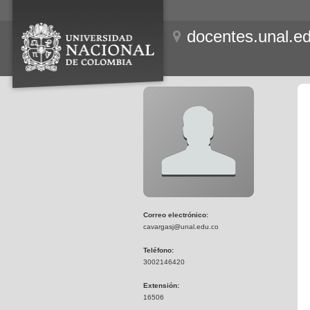
docentes.unal.e
Correo electrónico:
cavargasj@unal.edu.co
Teléfono:
3002146420
Extensión:
16506