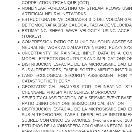
CORRELATION TECHNIQUE (CCT)
NONLINEAR FORECASTING OF STREAM FLOWS USI
ARTIFICIAL NEURAL NETWORKS
ESTRUCTURA DE VELOCIDADES 3-D DEL VOLCÁN GAL
DE TOMOGRAFÍA SÍSMICA LOCAL PASIVA DE VELOCIDA
ESTIMATING SHEAR WAVE VELOCITY USING ACCEL
(TURKEY)
COMPRESSION RATIO OF MUNICIPAL SOLID WASTE SI
NEURAL NETWORK AND ADAPTIVE NEURO- FUZZY SY
UNCERTAINTY IN RAINFALL INPUT DATA IN A C
MODEL: EFFECTS ON OUTPUTS AND IMPLICATIONS ON
DISTRIBUCIÓN ESPACIAL DE LA MICROSISMICIDAD 
SUS ALTEDEDORES, FASE II: SOSTENIMIENTO INSTRU
LAND ECOLOGICAL SECURITY ASSESSMENT FOR 
CATASTROPHE THEORY
GEOSTATISTICAL ANALYSIS FOR DELINEATING STE
CHENNANE' PHOSPHATIC SERIES, MORROCCO
SEVERITY CLASSIFICATION OF A SEISMIC EVENT BA
RATIO USING ONLY ONE SEISMOLOGICAL STATION
DISTRIBUCIÓN ESPACIAL DE LA MICROSISMICIDAD 
SUS ALTEDEDORES, FASE I: DESPLIEGUE INSTRUME
SUBRED CON CINCO ESTACIONES.
(Fecha de inicio: 20
ESTUDIOS DE LA IONOSFERA COLOMBIANA ETAPA III A
PARA ESTUDIOS DE LA IONOSFERA COLOMBIANA
(Fech