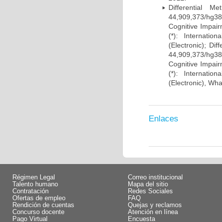
Differential 
44,909,373/hg38)
Cognitive Impairm
(*): Internati
(Electronic); Di
44,909,373/hg38)
Cognitive Impairm
(*): Internati
(Electronic), Wh
Enlaces
Régimen Legal
Correo institucional
Talento humano
Mapa del sitio
Contratación
Redes Sociales
Ofertas de empleo
FAQ
Rendición de cuentas
Quejas y reclamos
Concurso docente
Atención en línea
Pago Virtual
Encuesta