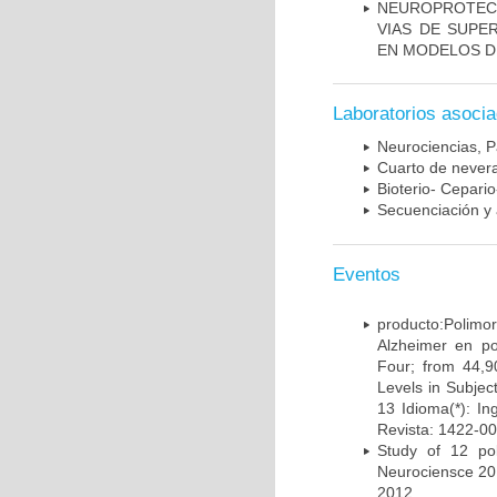
NEUROPROTECC
VIAS DE SUPE
EN MODELOS D
Laboratorios asoci
Neurociencias, P
Cuarto de nevera
Bioterio- Cepario
Secuenciación y 
Eventos
producto:Poli
Alzheimer en po
Four; from 44,9
Levels in Subject
13 Idioma(*): In
Revista: 1422-00
Study of 12 pol
Neurociensce 20
2012.