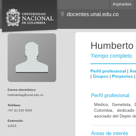
Aspirantes
docentes.unal.edu.co
Humberto 
Tiempo completo
Perfil profesional
|
Áre
|
Grupos
|
Proyectos
Correo electrónico:
Perfil profesional
harboledag@unal.edu.co
Médico, Genetista, 
Teléfono:
Colombia, dedicado
+57 (1) 316 5000
asociado del Depto de
Extensión:
11623
Áreas de interés