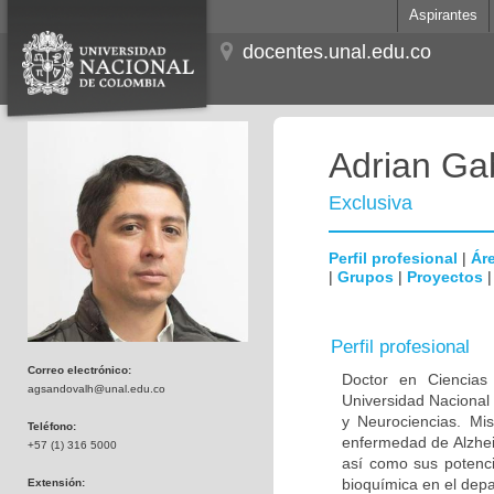
Aspirantes
docentes.unal.edu.co
Adrian Ga
Exclusiva
Perfil profesional
|
Áre
|
Grupos
|
Proyectos
Perfil profesional
Correo electrónico:
Doctor en Ciencias
agsandovalh@unal.edu.co
Universidad Nacional
y Neurociencias. Mis
Teléfono:
enfermedad de Alzhei
+57 (1) 316 5000
así como sus potenci
bioquímica en el dep
Extensión: