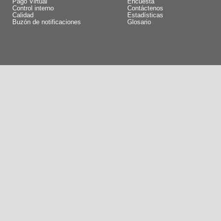
Pago Virtual
Encuesta
Control interno
Contáctenos
Calidad
Estadísticas
Buzón de notificaciones
Glosario