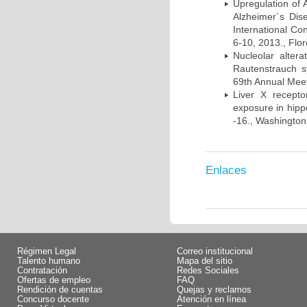
Upregulation of
Alzheimer´s Di
International Co
6-10, 2013., Flore
Nucleolar alte
Rautenstrauch s
69th Annual Meet
Liver X recept
exposure in hip
-16., Washington
Enlaces
Régimen Legal
Correo institucional
Talento humano
Mapa del sitio
Contratación
Redes Sociales
Ofertas de empleo
FAQ
Rendición de cuentas
Quejas y reclamos
Concurso docente
Atención en línea